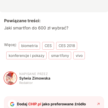
Powiązane treści:
Jaki smartfon do 600 zł
wybrać?
Więcej:
biometria
CES
CES 2018
konferencje i pokazy
smartfony
vivo
NAPISANE PRZEZ
S
Sylwia Zimowska
Redaktor
Dodaj
CHIP.pl
jako preferowane źródło