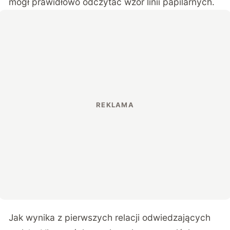
mógł prawidłowo odczytać wzór linii papilarnych.
Jak wynika z pierwszych relacji odwiedzających