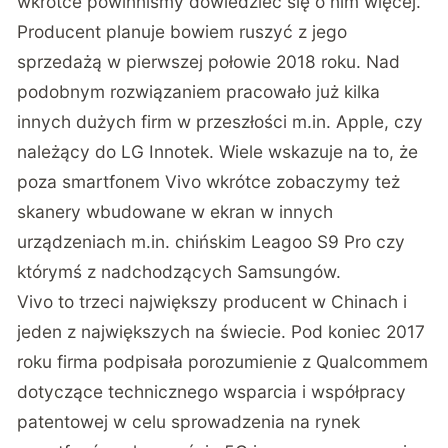
wkrótce powinniśmy dowiedzieć się o nim więcej.
Producent planuje bowiem ruszyć z jego
sprzedażą w pierwszej połowie 2018 roku. Nad
podobnym rozwiązaniem pracowało już kilka
innych dużych firm w przeszłości m.in.
Apple
, czy
należący do LG
Innotek
. Wiele wskazuje na to, że
poza smartfonem Vivo wkrótce zobaczymy też
skanery wbudowane w ekran w innych
urządzeniach m.in. chińskim
Leagoo S9 Pro
czy
którymś z nadchodzących Samsungów
.
Vivo to trzeci największy producent w Chinach i
jeden z największych na świecie. Pod koniec 2017
roku firma
podpisała porozumienie
z Qualcommem
dotyczące technicznego wsparcia i współpracy
patentowej w celu sprowadzenia na rynek