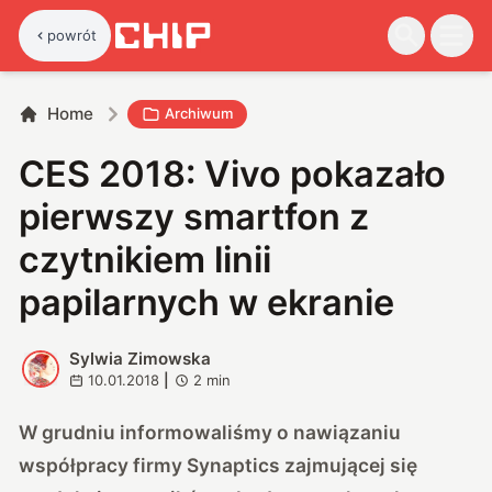
powrót
Home
Archiwum
CES 2018: Vivo pokazało
pierwszy smartfon z
czytnikiem linii
papilarnych w ekranie
Sylwia Zimowska
S
10.01.2018
|
2
min
W
grudniu informowaliśmy
o nawiązaniu
współpracy firmy Synaptics zajmującej się