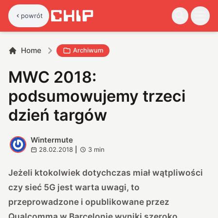
powrót
Home
Archiwum
MWC 2018:
podsumowujemy trzeci
dzień targów
Wintermute
W
28.02.2018
|
3
min
Jeżeli ktokolwiek dotychczas miał wątpliwości
czy sieć 5G jest warta uwagi, to
przeprowadzone i opublikowane przez
Qualcomma w Barcelonie wyniki szeroko