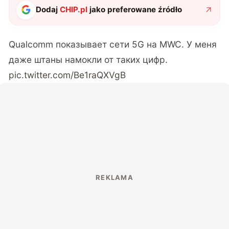
Dodaj
CHIP.pl
jako preferowane źródło
Qualcomm показывает сети 5G на MWC. У меня
даже штаны намокли от таких цифр.
pic.twitter.com/Be1raQXVgB