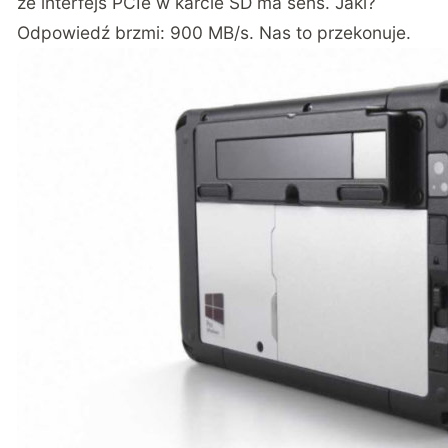
że interfejs PCIe w karcie SD ma sens. Jaki?
Odpowiedź brzmi: 900 MB/s. Nas to przekonuje.