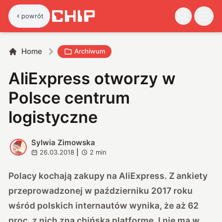
powrót
Home
Archiwum
AliExpress otworzy w
Polsce centrum
logistyczne
Sylwia Zimowska
S
26.03.2018
|
2
min
Polacy kochają zakupy na AliExpress. Z ankiety
przeprowadzonej w październiku 2017 roku
wśród polskich internautów wynika, że aż 62
proc. z nich zna chińską platformę. I nie ma w