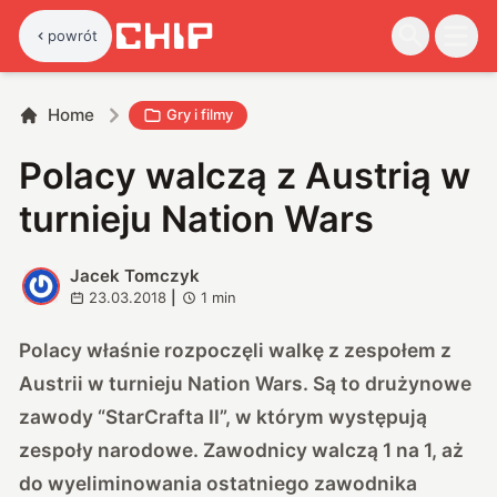
powrót
Home
Gry i filmy
Polacy walczą z Austrią w
turnieju Nation Wars
Jacek Tomczyk
J
23.03.2018
|
1
min
Polacy właśnie rozpoczęli walkę z zespołem z
Austrii w turnieju Nation Wars. Są to drużynowe
zawody “StarCrafta II”, w którym występują
zespoły narodowe. Zawodnicy walczą 1 na 1, aż
do wyeliminowania ostatniego zawodnika