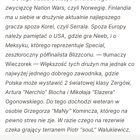
zwycięzcę Nation Wars, czyli Norwegię. Finlandia
ma u siebie w drużynie aktualnie najlepszego
gracza spoza Korei, czyli Serrala. Spoza Europy
należy pamiętać o USA, gdzie gra Neeb, i o
Meksyku, którego reprezentuje Special,
zeszłoroczny półfinalista Blizzconu. —
tłumaczy
Wieczorek
— Większość tych drużyn ma jednak co
najwyżej jednego dobrego zawodnika, gdzie
Polska może wystawić 2 światowej klasy Zergów,
Artura “Nerchio” Blocha i Mikołaja “Elazera”
Ogonowskiego. Do tego dochodzi weteran w
osobie Grzegorza “MaNy” Komincza, którego na
pewno stres nie zje. W razie czego na rezerwie
czeka grający terranem Piotr “souL” Walukiewicz.