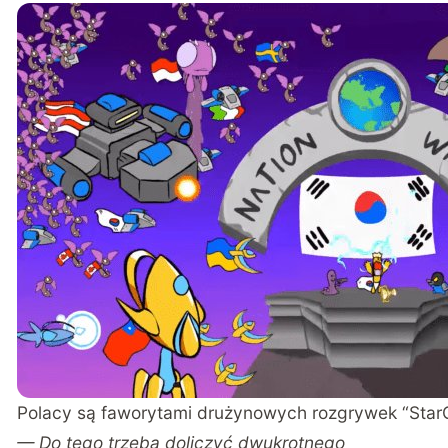
Polacy są faworytami drużynowych rozgrywek “StarCra
— Do tego trzeba doliczyć dwukrotnego