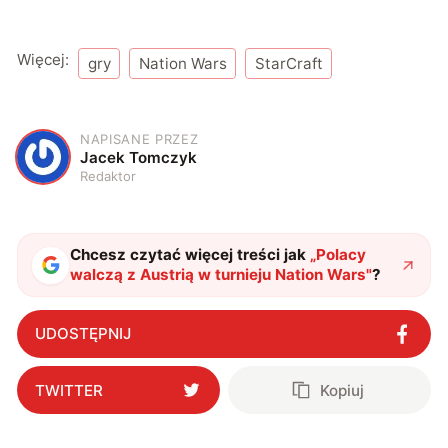
Więcej:
gry
Nation Wars
StarCraft
NAPISANE PRZEZ
J
Jacek Tomczyk
Redaktor
Chcesz czytać więcej treści jak
„
Polacy
walczą z Austrią w turnieju Nation Wars
"
?
UDOSTĘPNIJ
TWITTER
Kopiuj