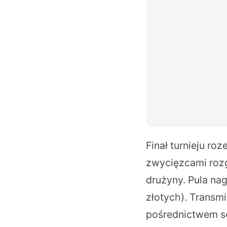
Finał turnieju r
zwycięzcami rozg
drużyny. Pula na
złotych). Transm
pośrednictwem s