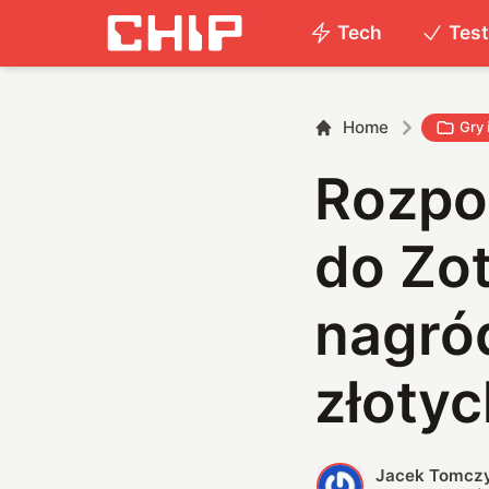
Tech
Tes
Home
Gry 
Rozpoc
do Zo
nagród
złotyc
Jacek Tomcz
J