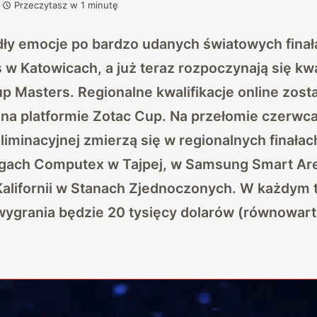
Przeczytasz w
1
minutę
dły emocje po bardzo udanych światowych fina
s
w Katowicach, a już teraz rozpoczynają się kwa
up Masters. Regionalne kwalifikacje online zos
na platformie Zotac Cup. Na przełomie czerwca 
liminacyjnej zmierzą się w regionalnych finałac
rgach Computex w Tajpej, w Samsung Smart Ar
Kalifornii w Stanach Zjednoczonych. W każdym t
wygrania będzie 20 tysięcy dolarów (równowart