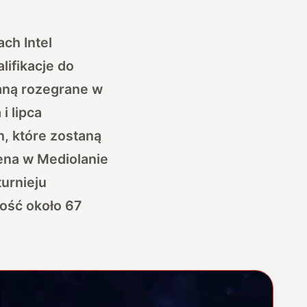
łach
Intel
lifikacje do
taną rozegrane w
i lipca
h, które zostaną
ena w Mediolanie
urnieju
ość około 67