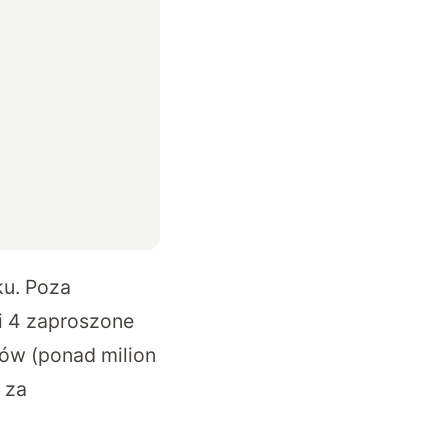
ku. Poza
 i 4 zaproszone
rów (ponad milion
h
za