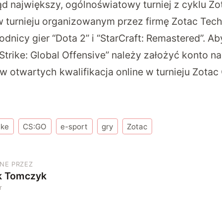
tąd największy, ogólnoświatowy turniej z cyklu Z
 turnieju organizowanym przez firmę Zotac Tec
dnicy gier “Dota 2” i “StarCraft: Remastered”. Ab
 Strike: Global Offensive” należy założyć konto na
w otwartych kwalifikacja online w turnieju Zota
ike
CS:GO
e-sport
gry
Zotac
NE PRZEZ
k Tomczyk
r