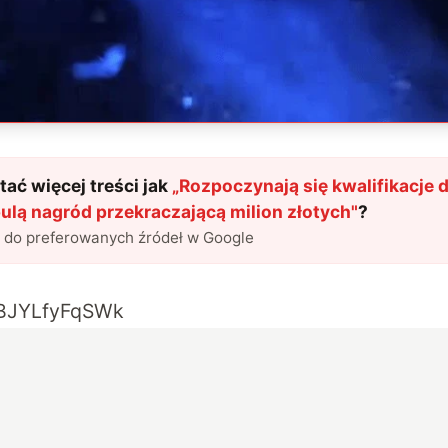
ać więcej treści jak
„
Rozpoczynają się kwalifikacje 
ulą nagród przekraczającą milion złotych
"
?
l do preferowanych źródeł w Google
e/BJYLfyFqSWk