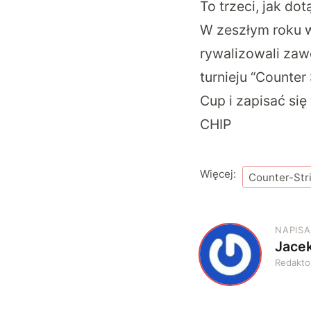
To trzeci, jak do
W zeszłym roku w
rywalizowali zawo
turnieju “Counter
Cup i zapisać się
CHIP
Więcej:
Counter-Str
NAPISA
Jace
J
Redakto