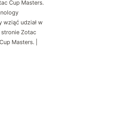
otac Cup Masters.
hnology
y wziąć udział w
 stronie Zotac
c Cup Masters
. |