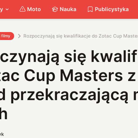
ty
Moto
Nauka
Publicystyka
Rozpoczynają się kwalifikacje do Zotac Cup Master
i filmy
zynają się kwalif
tac Cup Masters z
 przekraczającą 
h
yk