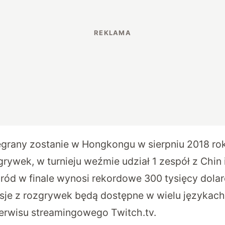
ozegrany zostanie w Hongkongu w sierpniu 2018 ro
rywek, w turnieju weźmie udział 1 zespół z Chin
gród w finale wynosi rekordowe 300 tysięcy dola
isje z rozgrywek będą dostępne w wielu językac
erwisu streamingowego Twitch.tv
.