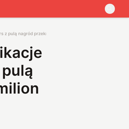
s z pulą nagród przekraczającą milion złotych
ikacje
 pulą
milion