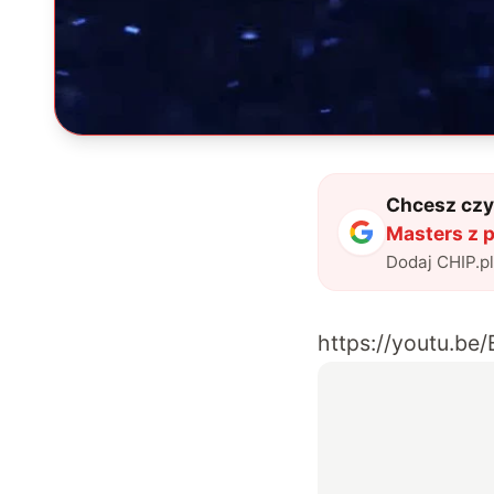
Chcesz czyt
Masters z p
Dodaj CHIP.p
https://youtu.b