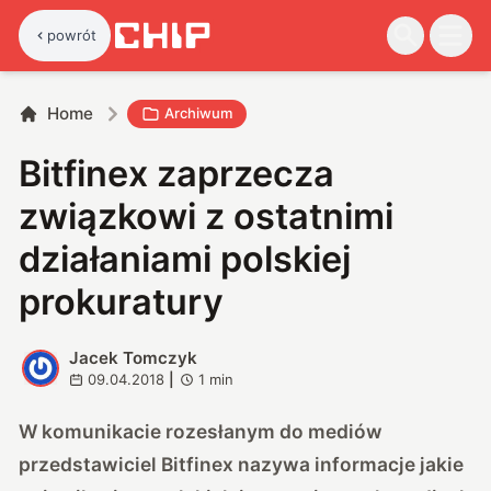
powrót
Home
Archiwum
Bitfinex zaprzecza
związkowi z ostatnimi
działaniami polskiej
prokuratury
Jacek Tomczyk
J
09.04.2018
|
1
min
W komunikacie rozesłanym do mediów
przedstawiciel Bitfinex nazywa informacje jakie