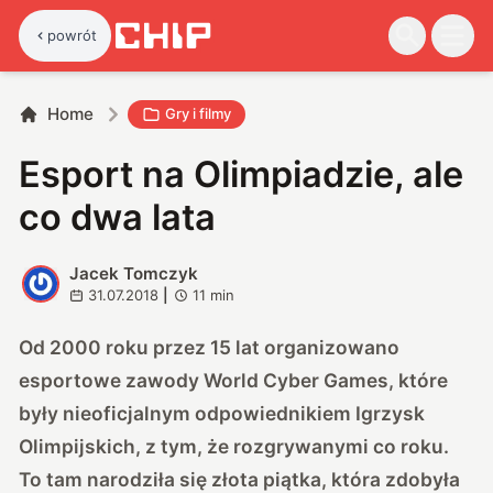
powrót
Home
Gry i filmy
Esport na Olimpiadzie, ale
co dwa lata
Jacek Tomczyk
J
31.07.2018
|
11
min
Od 2000 roku przez 15 lat organizowano
esportowe zawody World Cyber Games, które
były nieoficjalnym odpowiednikiem Igrzysk
Olimpijskich, z tym, że rozgrywanymi co roku.
To tam narodziła się złota piątka, która zdobyła