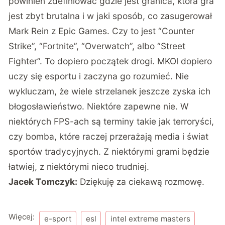
powinien zdefiniować gdzie jest granica, która gra
jest zbyt brutalna i w jaki sposób, co zasugerował
Mark Rein z Epic Games. Czy to jest “Counter
Strike”, “Fortnite”, “Overwatch”, albo “Street
Fighter”. To dopiero początek drogi. MKOl dopiero
uczy się esportu i zaczyna go rozumieć. Nie
wykluczam, że wiele strzelanek jeszcze zyska ich
błogosławieństwo. Niektóre zapewne nie. W
niektórych FPS-ach są terminy takie jak terroryści,
czy bomba, które raczej przerażają media i świat
sportów tradycyjnych. Z niektórymi grami będzie
łatwiej, z niektórymi nieco trudniej.
Jacek Tomczyk:
Dziękuję za ciekawą rozmowę.
Więcej:
e-sport
esl
intel extreme masters