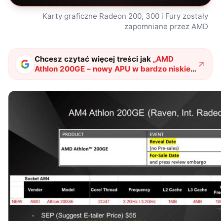
Karty graficzne Radeon 200, 300 i Fury zostały
zapomniane przez AMD
Chcesz czytać więcej treści jak
„
AMD
Athlon 200GE – nowy APU w bardzo niskiej
cenie
"
?