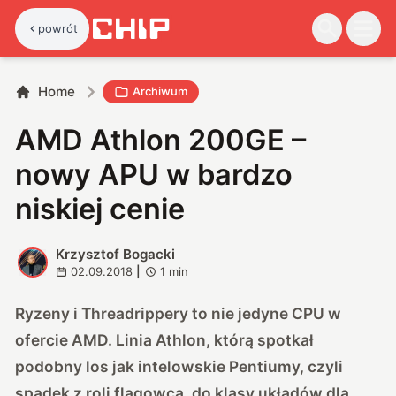
powrót
Home
Archiwum
AMD Athlon 200GE –
nowy APU w bardzo
niskiej cenie
Krzysztof Bogacki
K
02.09.2018
|
1
min
Ryzeny i Threadrippery to nie jedyne CPU w
ofercie AMD. Linia Athlon, którą spotkał
podobny los jak intelowskie Pentiumy, czyli
spadek z roli flagowca, do klasy układów dla