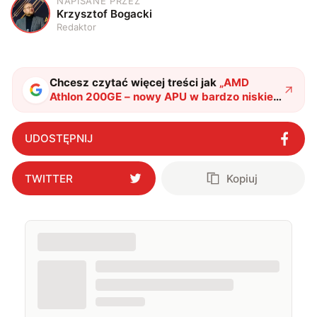
NAPISANE PRZEZ
K
Krzysztof Bogacki
Redaktor
Chcesz czytać więcej treści jak
„
AMD
Athlon 200GE – nowy APU w bardzo niskiej
cenie
"
?
UDOSTĘPNIJ
TWITTER
Kopiuj