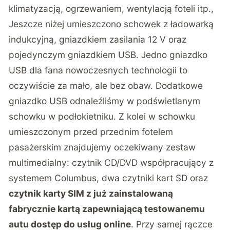
klimatyzacją, ogrzewaniem, wentylacją foteli itp.,
Jeszcze niżej umieszczono schowek z ładowarką
indukcyjną, gniazdkiem zasilania 12 V oraz
pojedynczym gniazdkiem USB. Jedno gniazdko
USB dla fana nowoczesnych technologii to
oczywiście za mało, ale bez obaw. Dodatkowe
gniazdko USB odnaleźliśmy w podświetlanym
schowku w podłokietniku. Z kolei w schowku
umieszczonym przed przednim fotelem
pasażerskim znajdujemy oczekiwany zestaw
multimedialny: czytnik CD/DVD współpracujący z
systemem Columbus, dwa czytniki kart SD oraz
czytnik karty SIM z już zainstalowaną
fabrycznie kartą zapewniającą testowanemu
autu dostęp do usług online
. Przy samej rączce