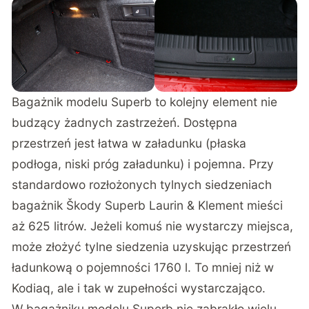
Bagażnik modelu Superb to kolejny element nie
budzący żadnych zastrzeżeń. Dostępna
przestrzeń jest łatwa w załadunku (płaska
podłoga, niski próg załadunku) i pojemna. Przy
standardowo rozłożonych tylnych siedzeniach
bagażnik Škody Superb Laurin & Klement mieści
aż 625 litrów. Jeżeli komuś nie wystarczy miejsca,
może złożyć tylne siedzenia uzyskując przestrzeń
ładunkową o pojemności 1760 l. To mniej niż w
Kodiaq, ale i tak w zupełności wystarczająco.
W bagażniku modelu Superb nie zabrakło wielu