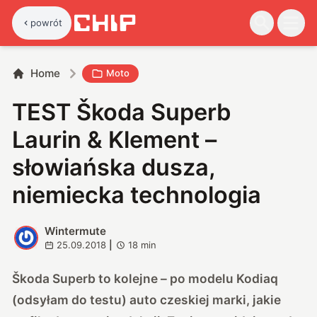
powrót
Home
Moto
TEST Škoda Superb
Laurin & Klement –
słowiańska dusza,
niemiecka technologia
Wintermute
W
25.09.2018
|
18
min
Škoda Superb to kolejne – po modelu Kodiaq
(
odsyłam do testu
) auto czeskiej marki, jakie