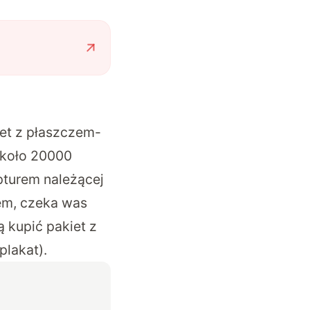
iet z płaszczem-
około 20000
pturem należącej
tem, czeka was
 kupić pakiet z
plakat).