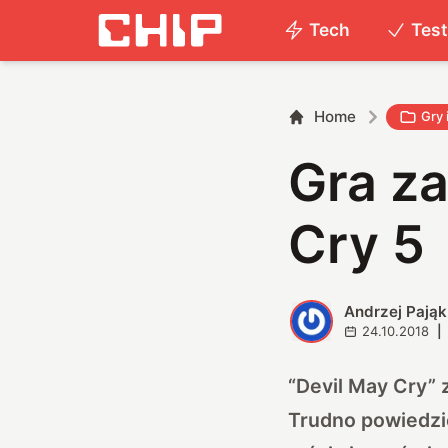
Tech
Tes
Home
Gry 
Gra za
Cry 5
Andrzej Pająk
A
24.10.2018
|
“Devil May Cry” 
Trudno powiedzi