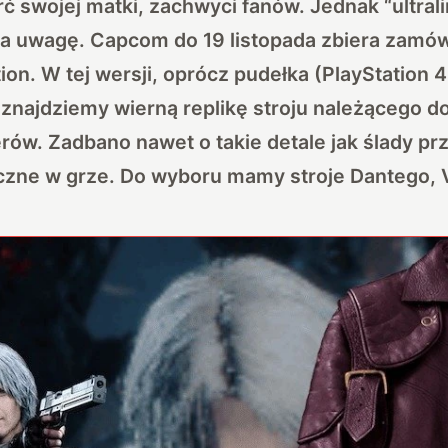
rć swojej matki, zachwyci fanów. Jednak “ultra
ca uwagę. Capcom do 19 listopada zbiera zamów
tion. W tej wersji, oprócz pudełka (PlayStation 
 znajdziemy wierną replikę stroju należącego d
ów. Zadbano nawet o takie detale jak ślady prz
zne w grze. Do wyboru mamy stroje Dantego, V