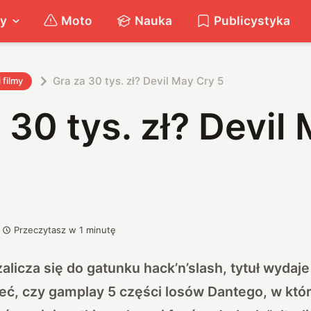
ty
Moto
Nauka
Publicystyka
Gra za 30 tys. zł? Devil May Cry 5
i filmy
 30 tys. zł? Devil
Przeczytasz w
1
minutę
zalicza się do gatunku hack’n’slash, tytuł wydaj
eć, czy gamplay 5 części losów Dantego, w któ