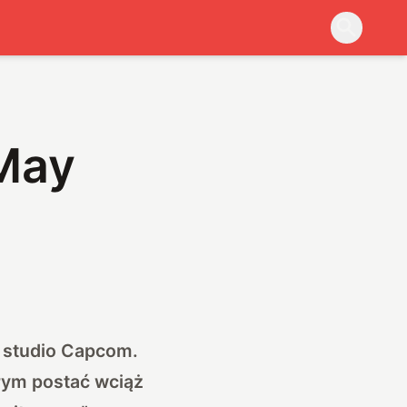
 May
e studio Capcom.
rym postać wciąż