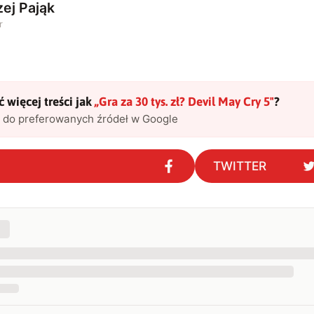
ej Pająk
r
 więcej treści jak
„
Gra za 30 tys. zł? Devil May Cry 5
"
?
l do preferowanych źródeł w Google
TWITTER