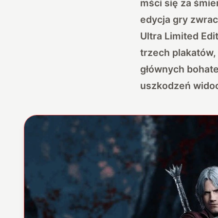
mści się za śmie
edycja gry zwra
Ultra Limited Edi
trzech plakatów,
głównych bohater
uszkodzeń widoc