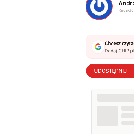
Andrz
A
Redakto
Chcesz czytać
Dodaj CHIP.p
UDOSTĘPNIJ