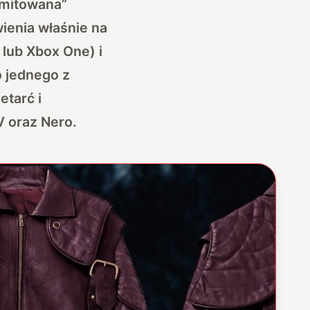
limitowana”
ienia właśnie na
4 lub Xbox One) i
o jednego z
etarć i
 oraz Nero.