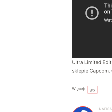
Ultra Limited Edi
sklepie Capcom. C
Więcej:
gry
NAPISA