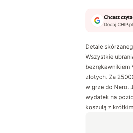
Chcesz czytać
Dodaj CHIP.p
Detale skórzaneg
Wszystkie ubrani
bezrękawnikiem V
złotych. Za 2500
w grze do Nero. J
wydatek na pozio
koszulą z krótkim