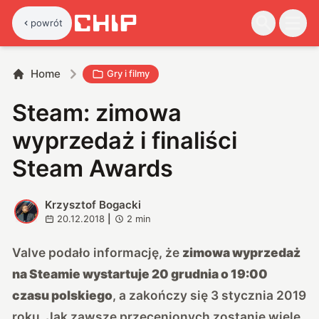
powrót
Home
Gry i filmy
Steam: zimowa
wyprzedaż i finaliści
Steam Awards
Krzysztof Bogacki
K
20.12.2018
|
2
min
Valve podało informację, że
zimowa wyprzedaż
na Steamie wystartuje 20 grudnia o 19:00
czasu polskiego
, a zakończy się 3 stycznia 2019
roku. Jak zawsze przecenionych zostanie wiele