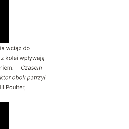
nia wciąż do
 z kolei wpływają
aniem. –
Czasem
ktor obok patrzył
l Poulter,