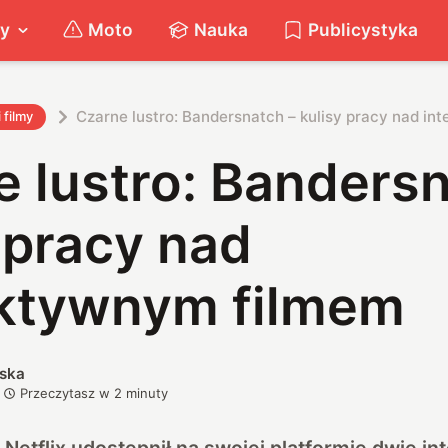
ty
Moto
Nauka
Publicystyka
Czarne lustro: Bandersnatch – kulisy pracy nad i
i filmy
 lustro: Bandersn
 pracy nad
aktywnym filmem
ska
Przeczytasz w
2
minuty
Netflix udostępnił na swojej platformie dwie i