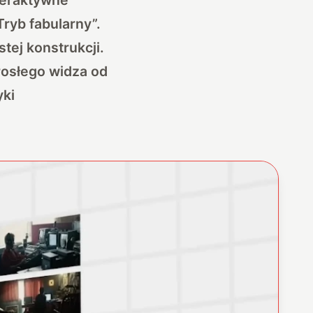
Tryb fabularny”
.
tej konstrukcji.
rosłego widza od
yki