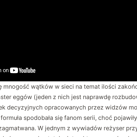
 mnogość wątków w sieci na temat ilości zakońc
ster eggów (
jeden z nich jest naprawdę rozbud
ek decyzyjnych opracowanych przez widzów mo
ormuła spodobała się fanom serii, choć pojawiły 
 zagmatwana. W jednym z wywiadów reżyser przy