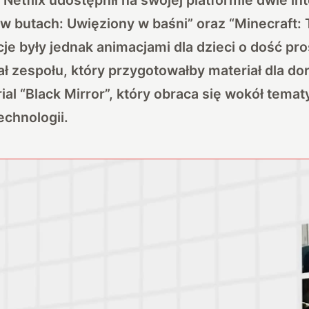
 w butach: Uwięziony w baśni” oraz
“Minecraft: 
e były jednak animacjami dla dzieci o dość pros
ł zespołu, który przygotowałby materiał dla do
ial “Black Mirror”, który obraca się wokół temat
chnologii.