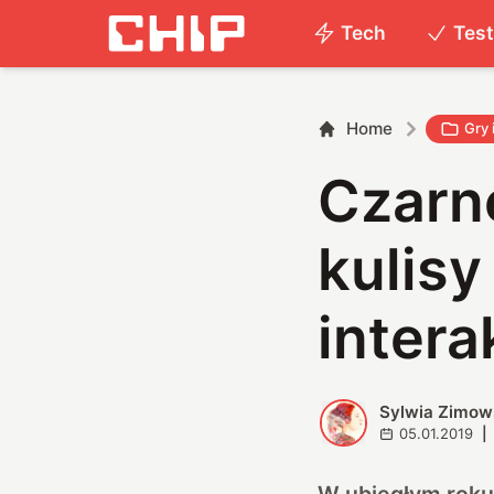
Tech
Tes
Home
Gry 
Czarne
kulisy
inter
Sylwia Zimow
S
05.01.2019
|
W ubiegłym roku 