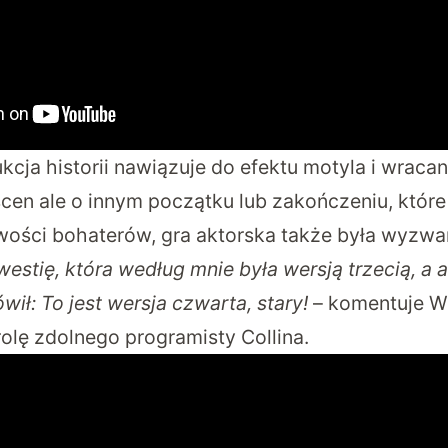
cja historii nawiązuje do efektu motyla i wraca
cen ale o innym początku lub zakończeniu, które
ości bohaterów, gra aktorska także była wyzw
stię, która według mnie była wersją trzecią, a a
wił: To jest wersja czwarta, stary!
– komentuje Wil
rolę zdolnego programisty Collina.