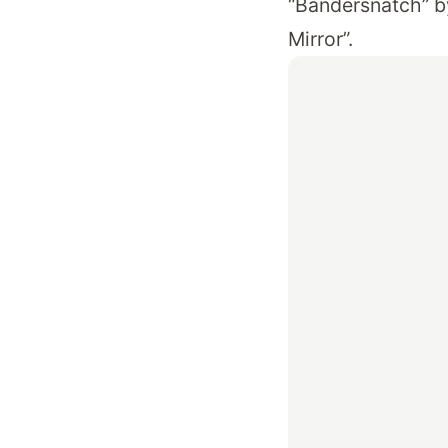
“Bandersnatch” b
Mirror”.