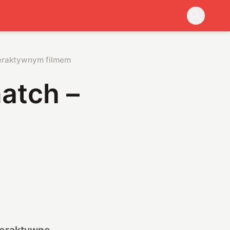
nteraktywnym filmem
atch –
nteraktywne