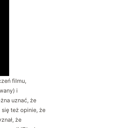
zeń filmu,
owany
) i
żna uznać, że
się też opinie, że
znał, że