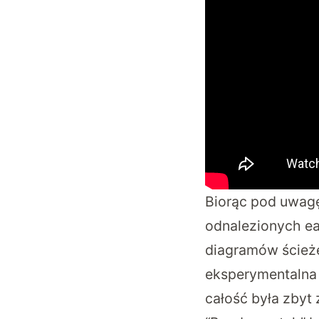
Biorąc pod uwagę
odnalezionych ea
diagramów ścież
eksperymentalna f
całość była zbyt