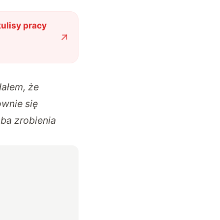
ulisy pracy
dałem, że
ownie się
óba zrobienia