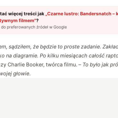
ać więcej treści jak
„
Czarne lustro: Bandersnatch – k
ktywnym filmem
"
?
l do preferowanych źródeł w Google
m, sądziłem, że będzie to proste zadanie. Zakła
o na diagramie. Po kilku miesiącach całość rapt
zy Charlie Booker, twórca filmu. –
To było jak pr
wojej głowie
.