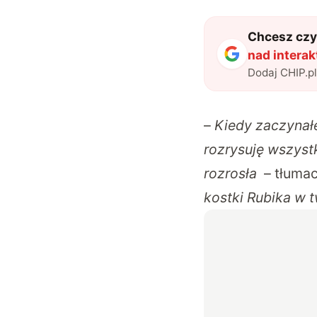
Chcesz czyt
nad intera
Dodaj CHIP.p
–
Kiedy zaczynałe
rozrysuję wszystk
rozrosła
– tłumac
kostki Rubika w t