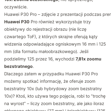
oczywiście.
Huawei P30 Pro – zdjęcie z prezentacji podczas pre
Huawei P30
Pro również wykorzystuje trzy
obiektywy do rejestracji obrazu (nie liczę
czwartego ToF), z których skrajne oferują kąty
widzenia odpowiadające ogniskowym 16 mm i 125
mm (dla formatu małoobrazkowego). Jeśli
podzielimy 125 przez 16, wychodzi
7,81x zoomu
bezstratnego
.
Dlaczego zatem w przypadku Huawei P30 Pro
możemy spotkać informację, że oferuje zoom
bezstratny 10x (lub hybrydowy zoom bezstratny
10x)? Ktoś, kto używa tego pojęcia, robi to “trochę
na wyrost” – liczy zoom bezstratny, ale jako iloraz
głównego obiektywu (27 mm) i teleobiektywu (125