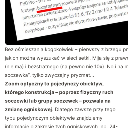
Bez ośmieszania kogokolwiek – pierwszy z brzegu p
jakich można wyszukać w sieci setki. Mija się z pr
(nie ma) i bezstratnego (na pewno nie 10x). No i na m
soczewka”, tylko zwyczajny pryzmat…
Zoom optyczny to pojedynczy obiektyw,
którego konstrukcja – poprzez fizyczny ruch
soczewki lub grupy soczewek – pozwala na
zmianę ogniskowej
. Dlatego zawsze przy tego
typu pojedynczym obiektywie znajdziemy
informację o zakresie tych ogniskowych, np. 24-