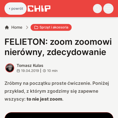
powrót
Home
Sprzęt i akcesoria
FELIETON: zoom zoomowi
nierówny, zdecydowanie
Tomasz Kulas
T
19.04.2019
|
10
min
Zróbmy na początku proste ćwiczenie. Poniżej
przykład, z którym zgodzimy się zapewne
wszyscy:
to nie jest zoom
.