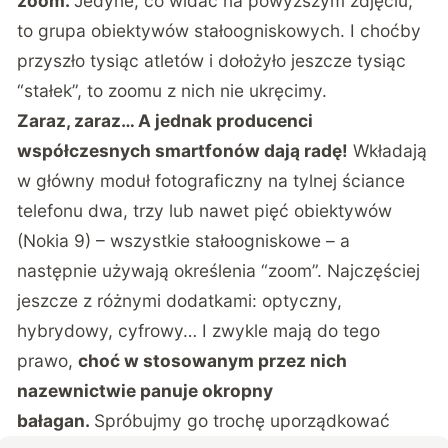
zoom.
Jedyne, co widać na powyższym zdjęciu,
to grupa obiektywów stałoogniskowych. I choćby
przyszło tysiąc atletów i dołożyło jeszcze tysiąc
“stałek”, to zoomu z nich nie ukręcimy.
Zaraz, zaraz… A jednak producenci
współczesnych smartfonów dają radę!
Wkładają
w główny moduł fotograficzny na tylnej ściance
telefonu dwa, trzy lub nawet pięć obiektywów
(Nokia 9) – wszystkie stałoogniskowe – a
następnie używają określenia “zoom”. Najczęściej
jeszcze z różnymi dodatkami: optyczny,
hybrydowy, cyfrowy… I zwykle mają do tego
prawo,
choć w stosowanym przez nich
nazewnictwie panuje okropny
bałagan.
Spróbujmy go trochę uporządkować