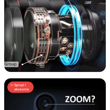
FELIETON:
zoom
zoomowi
nierówny,
zdecydowanie
10
T
19.04.2019
|
min
Sprzęt i
akcesoria