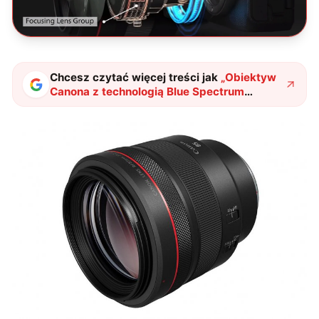
Chcesz czytać więcej treści jak
„
Obiektyw
Canona z technologią Blue Spectrum
Refractive Optics
"
?