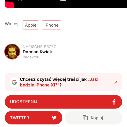
Więcej:
Apple
iPhone
NAPISANE PRZEZ
D
Damian Kwiek
Redaktor
Chcesz czytać więcej treści jak
„
Jaki
będzie iPhone XI?
"
?
UDOSTĘPNIJ
TWITTER
Kopiuj