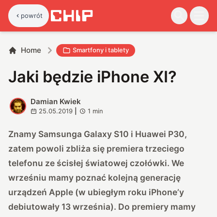
powrót
Home
Smartfony i tablety
Jaki będzie iPhone XI?
Damian Kwiek
D
25.05.2019
|
1
min
Znamy Samsunga Galaxy S10 i Huawei P30,
zatem powoli zbliża się premiera trzeciego
telefonu ze ścisłej światowej czołówki. We
wrześniu mamy poznać kolejną generację
urządzeń Apple (w ubiegłym roku
iPhone’y
debiutowały 13 września
). Do premiery mamy