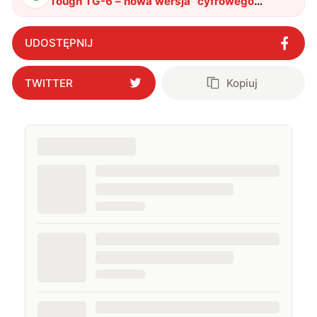
Tough TG-6 – nowa wersja “cyfrowego
twardziela”
"
?
UDOSTĘPNIJ
TWITTER
Kopiuj