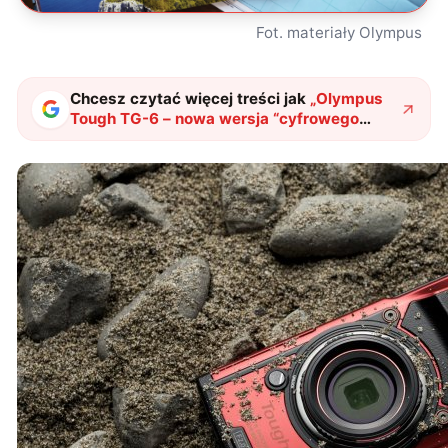
Fot. materiały Olympus
Chcesz czytać więcej treści jak
„
Olympus
Tough TG-6 – nowa wersja “cyfrowego
twardziela”
"
?