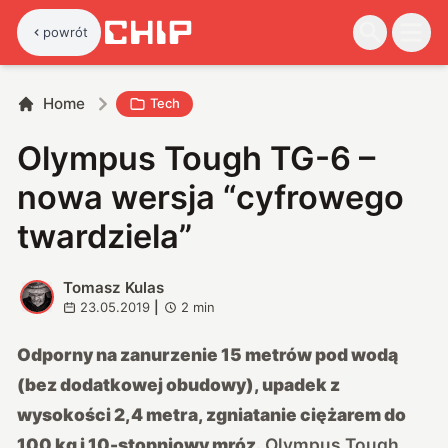
powrót
Home
Tech
Olympus Tough TG-6 –
nowa wersja “cyfrowego
twardziela”
Tomasz Kulas
T
23.05.2019
|
2
min
Odporny na zanurzenie 15 metrów pod wodą
(bez dodatkowej obudowy), upadek z
wysokości 2,4 metra, zgniatanie ciężarem do
100 kg i 10-stopniowy mróz.
Olympus Tough