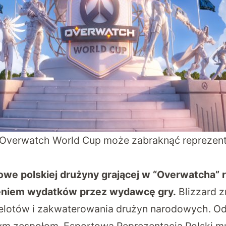
Overwatch World Cup może zabraknąć reprezenta
we polskiej drużyny grającej w “Overwatcha” 
eniem wydatków przez wydawcę gry.
Blizzard z
zelotów i zakwaterowania drużyn narodowych. O
zym zespołom. Esportowa Reprezentacja Polski m