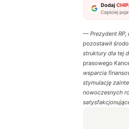
Dodaj
CHIP.
Częściej poj
— Prezydent RP, 
pozostawił środ
struktury dla tej 
prasowego Kancel
wsparcia finanso
stymulację zain
nowoczesnych roz
satysfakcjonując