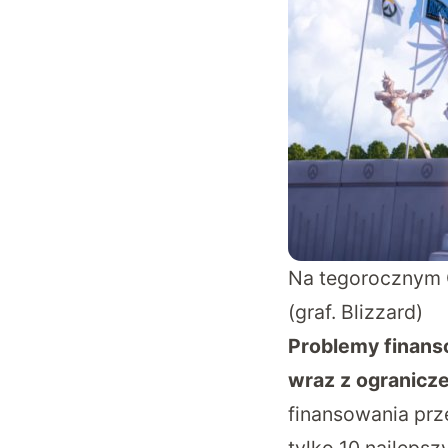
Na tegorocznym 
(graf. Blizzard)
Problemy finanso
wraz z ogranicz
finansowania pr
tylko 10 najleps