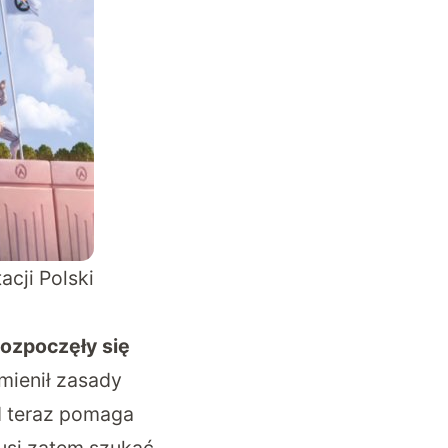
cji Polski
rozpoczęły się
mienił zasady
d teraz pomaga
usi zatem szukać