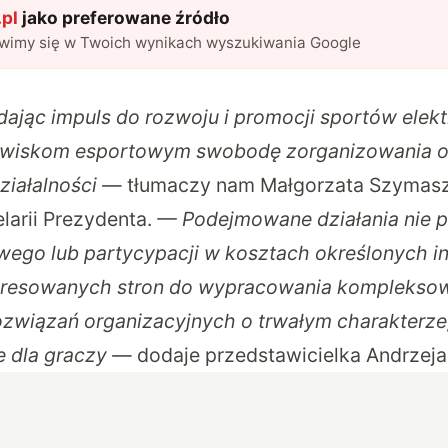
pl
jako preferowane źródło
awimy się w Twoich wynikach wyszukiwania Google
dając impuls do rozwoju i promocji sportów elek
owiskom esportowym swobodę zorganizowania o
działalności —
tłumaczy nam Małgorzata Szymasze
arii Prezydenta.
— Podejmowane działania nie p
wego lub partycypacji w kosztach określonych ini
teresowanych stron do wypracowania kompleksow
wiązań organizacyjnych o trwałym charakterze,
e dla graczy —
dodaje przedstawicielka Andrzeja