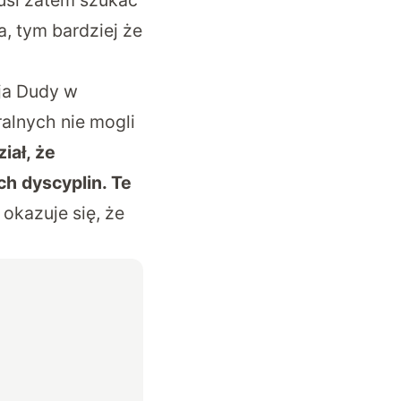
, tym bardziej że
ja Dudy w
alnych nie mogli
iał, że
h dyscyplin. Te
okazuje się, że