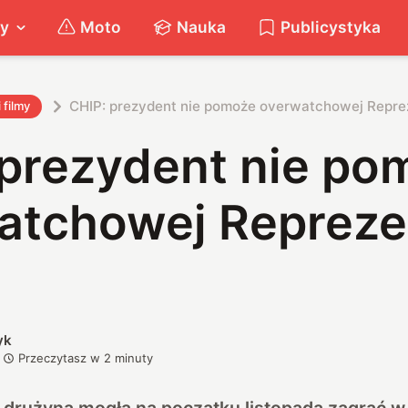
ty
Moto
Nauka
Publicystyka
CHIP: prezydent nie pomoże overwatchowej Reprez
i filmy
 prezydent nie po
atchowej Repreze
yk
Przeczytasz w
2
minuty
drużyna mogła na początku listopada zagrać 