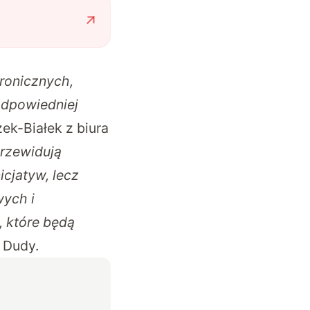
tronicznych,
dpowiedniej
k-Białek z biura
rzewidują
cjatyw, lecz
ych i
 które będą
 Dudy.