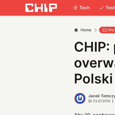
Tech
Tes
Home
Gry 
CHIP:
overw
Polski
Jacek Tomcz
J
23.07.2019
|
Aby 10-osobowa 