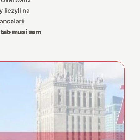
 liczyli na
ncelarii
ztab musi sam