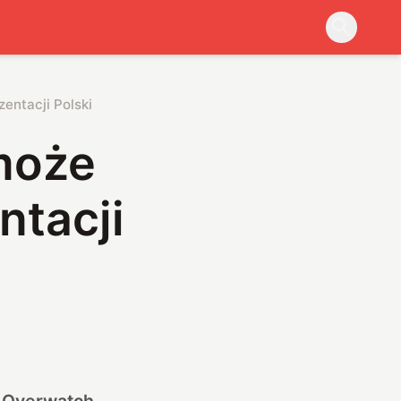
entacji Polski
może
ntacji
w Overwatch