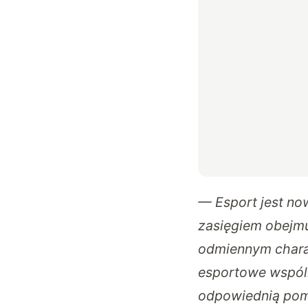
— Esport jest no
zasięgiem obejmu
odmiennym charak
esportowe wspól
odpowiednią pomo