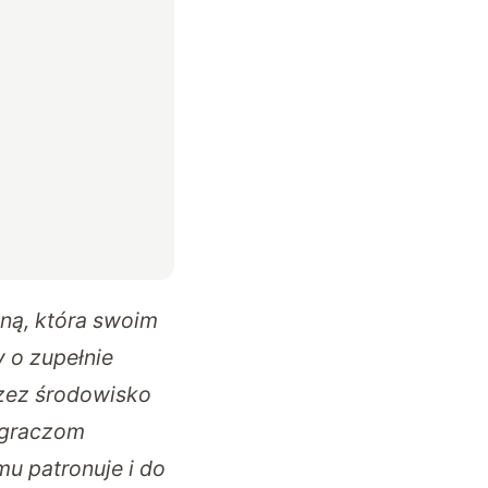
iną, która swoim
 o zupełnie
zez środowisko
 graczom
u patronuje i do