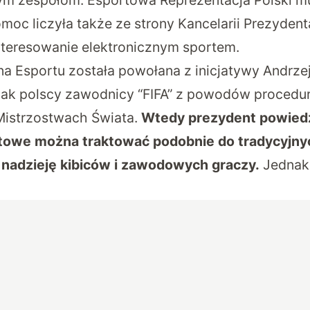
oc liczyła także ze strony Kancelarii Prezydenta
nteresowanie elektronicznym sportem.
a Esportu
została powołana z inicjatywy Andrze
 jak polscy zawodnicy “FIFA” z powodów procedur
Mistrzostwach Świata.
Wtedy prezydent powiedz
towe można traktować podobnie do tradycyjnyc
 nadzieję kibiców i zawodowych graczy.
Jednak 