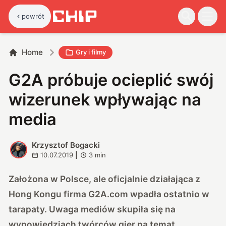
powrót
Home
Gry i filmy
G2A próbuje ocieplić swój
wizerunek wpływając na
media
Krzysztof Bogacki
K
10.07.2019
|
3
min
Założona w Polsce, ale oficjalnie działająca z
Hong Kongu firma G2A.com wpadła ostatnio w
tarapaty. Uwaga mediów skupiła się na
wypowiedziach twórców gier na temat