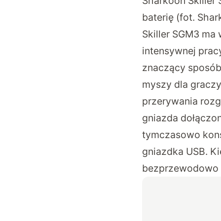
Sharkoon Skiller
baterię (fot. Sha
Skiller SGM3 ma
intensywnej prac
znaczący sposób.
myszy dla graczy.
przerywania rozg
gniazda dołączon
tymczasowo konst
gniazdka USB. Ki
bezprzewodowo (