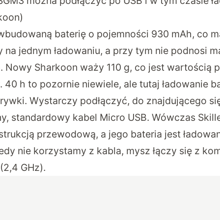
 SGM3 można podłączyć po USB i w tym czasie 
rkoon)
 wbudowaną baterię o pojemności 930 mAh, co m
y na jednym ładowaniu, a przy tym nie podnosi 
 Nowy Sharkoon waży 110 g, co jest wartością p
 40 h to pozornie niewiele, ale tutaj ładowanie b
rywki. Wystarczy podłączyć, do znajdującego si
y, standardowy kabel Micro USB. Wówczas Skille
rukcją przewodową, a jego bateria jest ładowa
edy nie korzystamy z kabla, mysz łączy się z k
2,4 GHz).