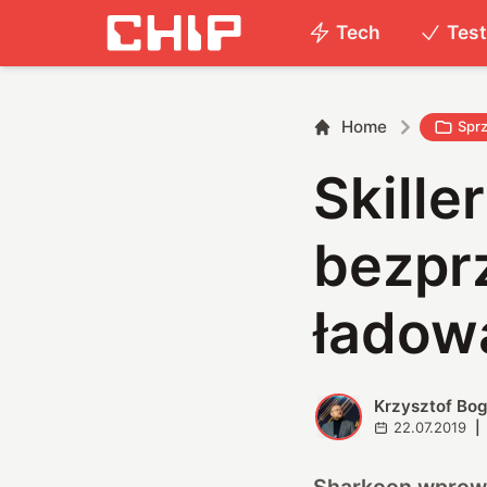
Tech
Tes
Home
Sprz
Skille
bezpr
ładow
Krzysztof Bog
K
22.07.2019
|
Sharkoon wprowad