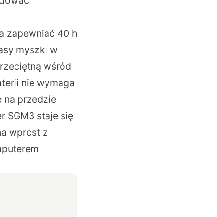
ładować
a zapewniać 40 h
masy myszki w
rzeciętną wśród
aterii nie wymaga
ę na przedzie
r SGM3 staje się
na wprost z
omputerem