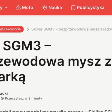
ty
Moto
Nauka
Publicystyka
Skiller SGM3 – bezprzewodowa mysz z ład
ęt i akcesoria
r SGM3 –
zewodowa mysz z
arką
acki
Przeczytasz w
2
minuty
ził nowy model myszy dla graczy – Skiller SGM