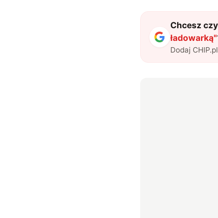
Chcesz czyt
ładowarką
"
Dodaj CHIP.p