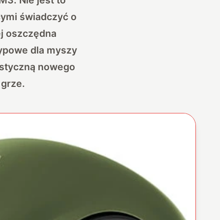
cymi świadczyć o
ej oszczędna
 typowe dla myszy
ystyczną nowego
 grze.