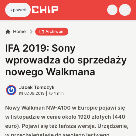
powrót
Home
Archiwum
IFA 2019: Sony
wprowadza do sprzedaży
nowego Walkmana
Jacek Tomczyk
J
07.09.2019
|
1
min
Nowy Walkman NW-A100 w Europie pojawi się
w listopadzie w cenie około 1920 złotych (440
euro). Pojawi się też tańsza wersja. Urządzenie,
w przeciwieństwie do swojego leciwego