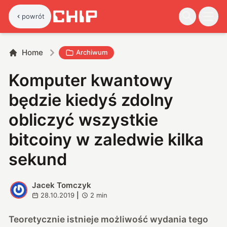
powrót
Home
Archiwum
Komputer kwantowy
będzie kiedyś zdolny
obliczyć wszystkie
bitcoiny w zaledwie kilka
sekund
Jacek Tomczyk
J
28.10.2019
|
2
min
Teoretycznie istnieje możliwość wydania tego