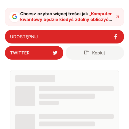
Chcesz czytać więcej treści jak
„
Komputer
kwantowy będzie kiedyś zdolny obliczyć
wszystkie bitcoiny w zaledwie kilka
sekund
"
?
UDOSTĘPNIJ
TWITTER
Kopiuj