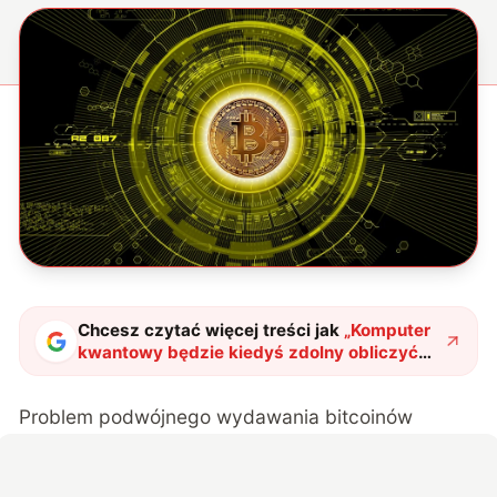
Chcesz czytać więcej treści jak
„
Komputer
kwantowy będzie kiedyś zdolny obliczyć
wszystkie bitcoiny w zaledwie kilka
sekund
"
?
Problem podwójnego wydawania bitcoinów