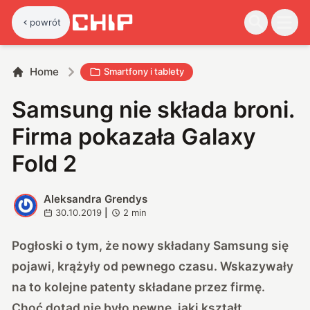
powrót
Home
Smartfony i tablety
Samsung nie składa broni.
Firma pokazała Galaxy
Fold 2
Aleksandra Grendys
A
30.10.2019
|
2
min
Pogłoski o tym, że nowy składany Samsung się
pojawi, krążyły od pewnego czasu. Wskazywały
na to kolejne patenty składane przez firmę.
Choć dotąd nie było pewne, jaki kształt