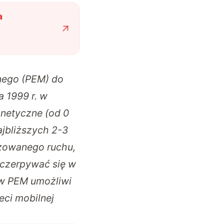
a
nego (PEM) do
 1999 r. w
gnetyczne (od 0
ajbliższych 2-3
ozowanego ruchu,
yczerpywać się w
ów PEM umożliwi
eci mobilnej