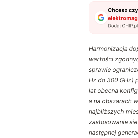
Chcesz czyt
elektromag
Dodaj CHIP.p
Harmonizacja do
wartości zgodnyc
sprawie ogranicz
Hz do 300 GHz) p
lat obecna konfi
a na obszarach w
najbliższych mi
zastosowanie sie
następnej genera