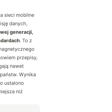
a sieci mobilne
isję danych,
wej generacji,
ndardach
. To z
omagnetycznego
owiem przepisy,
gają nawet
 państw. Wynika
go ustalono
iejsza niż