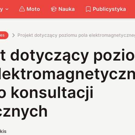
ty
Moto
Nauka
Publicystyka
Projekt dotyczący poziomu pola elektromagnetycznego
nes
kt dotyczący pozi
elektromagnetycz
do konsultacji
cznych
kis