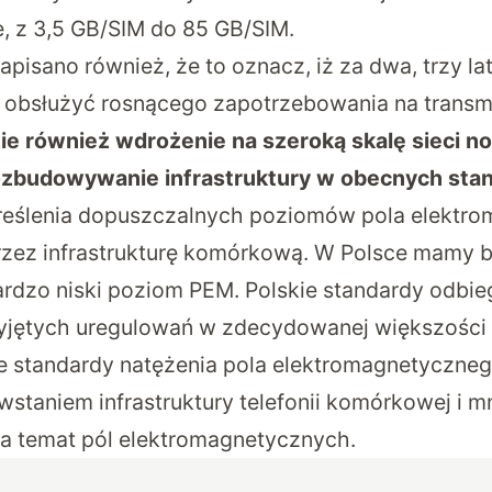
e, z 3,5 GB/SIM do 85 GB/SIM.
pisano również, że to oznacz, iż za dwa, trzy lat
e obsłużyć rosnącego zapotrzebowania na transm
e również wdrożenie na szeroką skalę sieci no
rozbudowywanie infrastruktury w obecnych sta
reślenia dopuszczalnych poziomów pola elektr
zez infrastrukturę komórkową. W Polsce mamy b
bardzo niski poziom PEM. Polskie standardy odbie
zyjętych uregulowań w zdecydowanej większości
 że standardy natężenia pola elektromagnetyczne
staniem infrastruktury telefonii komórkowej i mn
a temat pól elektromagnetycznych.