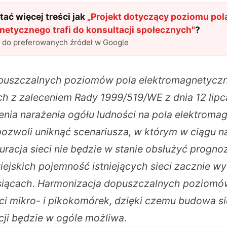
ać więcej treści jak
„
Projekt dotyczący poziomu pol
netycznego trafi do konsultacji społecznych
"
?
l do preferowanych źródeł w Google
puszczalnych poziomów pola elektromagnetycz
h z zaleceniem Rady 1999/519/WE z dnia 12 lipca
enia narażenia ogółu ludności na pola elektroma
ozwoli uniknąć scenariusza, w którym w ciągu n
guracja sieci nie będzie w stanie obsłużyć progn
iejskich pojemność istniejących sieci zacznie w
esiącach. Harmonizacja dopuszczalnych poziom
ci mikro- i pikokomórek, dzięki czemu budowa si
cji będzie w ogóle możliwa
.