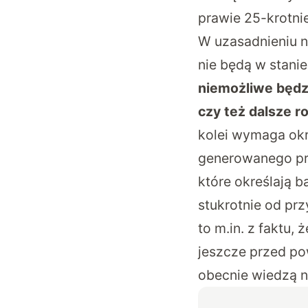
prawie 25-krotni
W uzasadnieniu na
nie będą w stani
niemożliwe będzi
czy też dalsze 
kolei wymaga ok
generowanego pr
które określają 
stukrotnie od pr
to m.in. z faktu,
jeszcze przed pow
obecnie wiedzą n