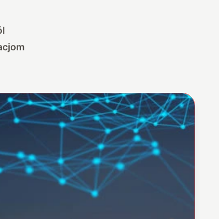
l
acjom