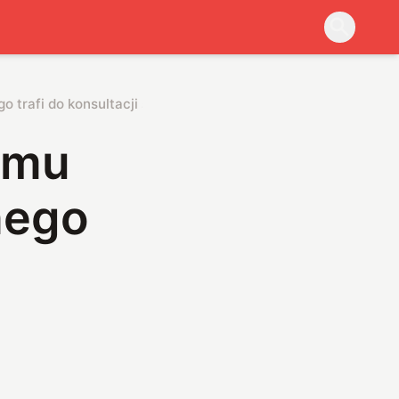
 trafi do konsultacji społecznych
omu
nego