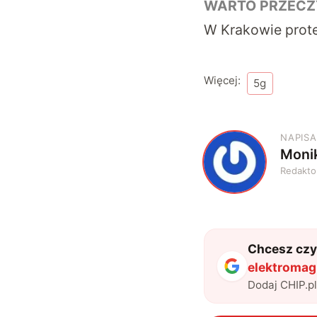
WARTO PRZECZ
W Krakowie prote
Więcej:
5g
NAPISA
Moni
M
Redakto
Chcesz czyt
elektromag
Dodaj CHIP.p