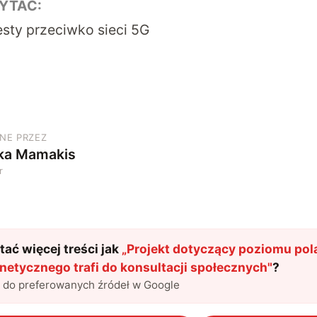
YTAĆ:
sty przeciwko sieci 5G
NE PRZEZ
ka Mamakis
r
ać więcej treści jak
„
Projekt dotyczący poziomu pol
netycznego trafi do konsultacji społecznych
"
?
l do preferowanych źródeł w Google