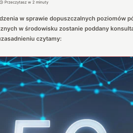
Przeczytasz w
2
minuty
ądzenia w sprawie dopuszczalnych poziomów pó
znych w środowisku zostanie poddany konsult
zasadnieniu czytamy: