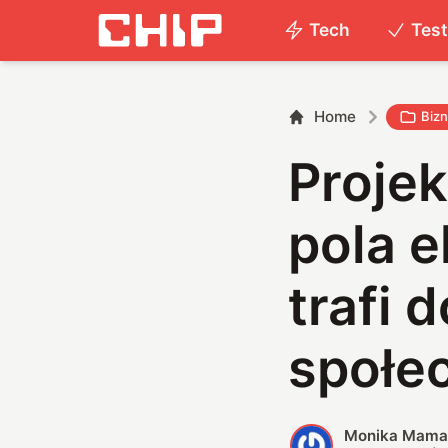
Tech
Tes
Home
Biz
Proje
pola 
trafi 
społe
Monika Mama
M