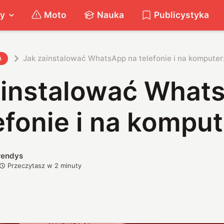
ty
Moto
Nauka
Publicystyka
Jak zainstalować WhatsApp na telefonie i na kompute
h
ainstalować What
efonie i na kompu
rendys
Przeczytasz w
2
minuty