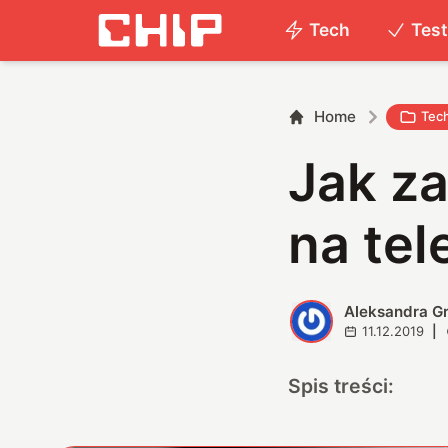
Tech
Tes
Home
Tec
Jak z
na tel
Aleksandra G
A
11.12.2019
|
Spis treści: