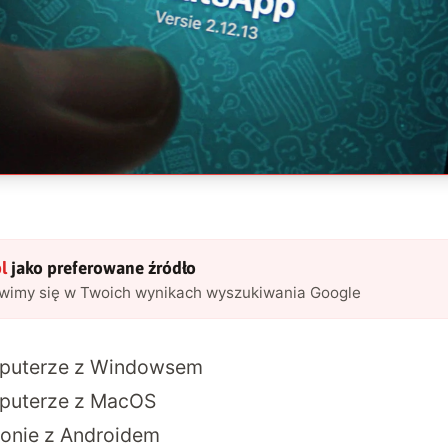
l
jako preferowane źródło
awimy się w Twoich wynikach wyszukiwania Google
omputerze z Windowsem
mputerze z MacOS
efonie z Androidem