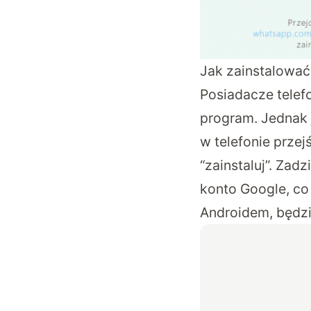
Jak zainstalowa
Posiadacze telef
program. Jednak j
w telefonie przej
“zainstaluj”. Zad
konto Google, co 
Androidem, będzi