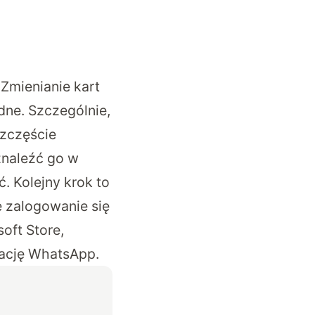
Zmienianie kart
dne. Szczególnie,
szczęście
 znaleźć go w
. Kolejny krok to
 zalogowanie się
oft Store,
kację WhatsApp.