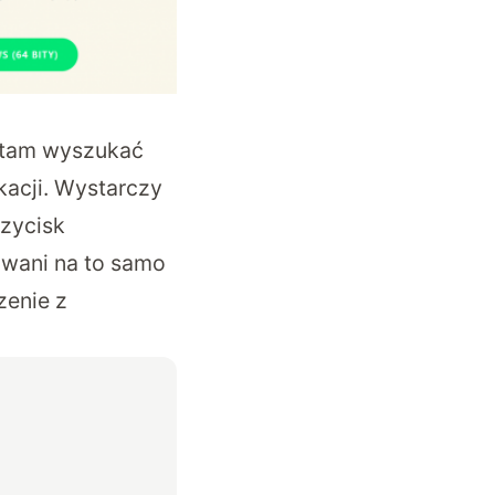
i tam wyszukać
kacji. Wystarczy
rzycisk
gowani na to samo
zenie z