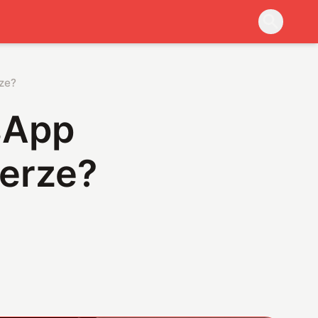
rze?
sApp
terze?