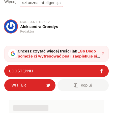
Więcej:
sztuczna inteligencja
NAPISANE PRZEZ
A
Aleksandra Grendys
Redaktor
Chcesz czytać więcej treści jak
„
Go Dogo
pomoże ci wytresować psa i zaopiekuje się
nim, gdy jest sam
"
?
UDOSTĘPNIJ
TWITTER
Kopiuj