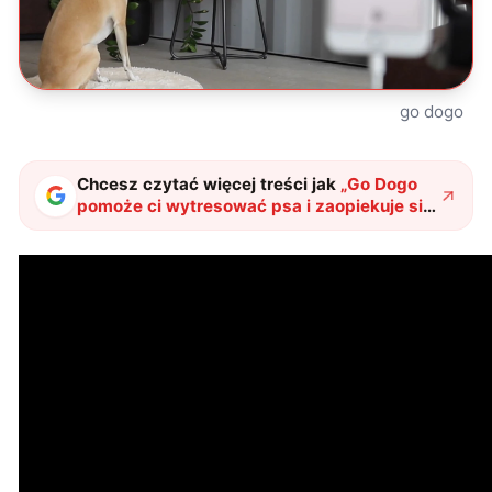
go dogo
Chcesz czytać więcej treści jak
„
Go Dogo
pomoże ci wytresować psa i zaopiekuje się
nim, gdy jest sam
"
?