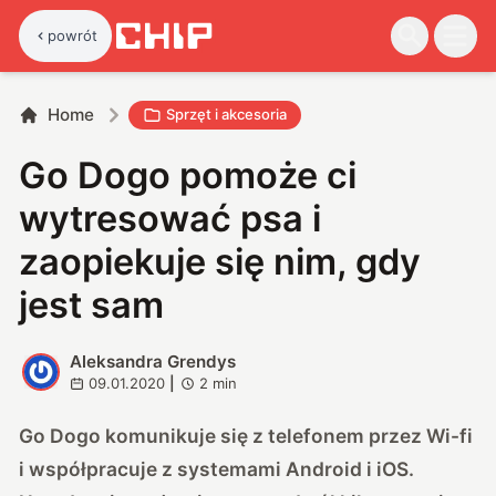
powrót
Home
Sprzęt i akcesoria
Go Dogo pomoże ci
wytresować psa i
zaopiekuje się nim, gdy
jest sam
Aleksandra Grendys
A
09.01.2020
|
2
min
Go Dogo komunikuje się z telefonem przez Wi-fi
i współpracuje z systemami Android i iOS.