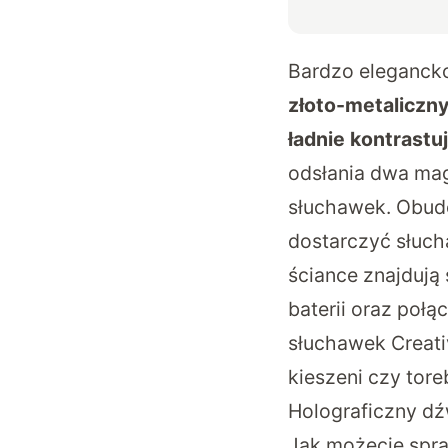
Bardzo elegancko
złoto-metaliczny
ładnie kontrastu
odsłania dwa ma
słuchawek. Obud
dostarczyć słucha
ściance znajdują 
baterii oraz poł
słuchawek Creativ
kieszeni czy tor
Holograficzny dźw
Jak możecie spra