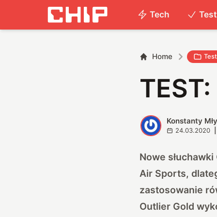
Tech
Tes
Home
Tes
TEST: 
Konstanty Mł
K
24.03.2020
|
Nowe słuchawki 
Air Sports, dla
zastosowanie rów
Outlier Gold
wyko