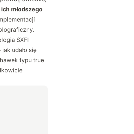
 ich młodszego
implementacji
olograficzny.
logia SXFI
jak udało się
hawek typu true
łkowicie