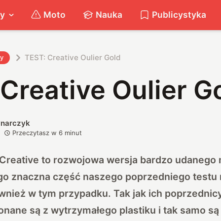
ty
Moto
Nauka
Publicystyka
TEST: Creative Oulier Gold
ty
Creative Oulier G
ynarczyk
Przeczytasz w
6
minut
Creative to rozwojowa wersja bardzo udanego 
tego znaczna część naszego poprzedniego testu
nież w tym przypadku. Tak jak ich poprzednic
nane są z wytrzymałego plastiku i tak samo są