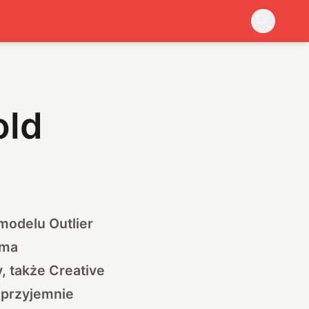
old
modelu Outlier
 ma
y, także
Creative
 przyjemnie