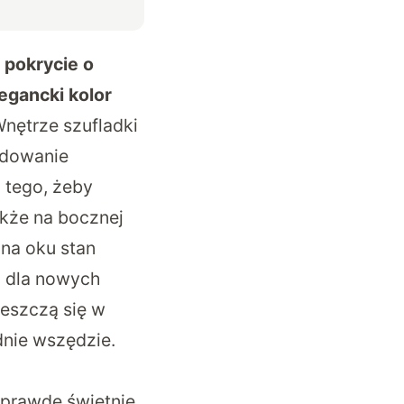
pokrycie o
egancki kolor
nętrze szufladki
adowanie
 tego, żeby
akże na bocznej
 na oku stan
i dla nowych
ieszczą się w
dnie wszędzie.
aprawdę świetnie,