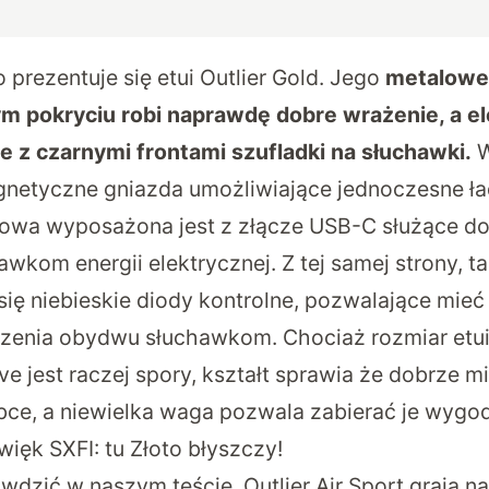
 prezentuje się etui
Outlier Gold
. Jego
metalowe 
m pokryciu robi naprawdę dobre wrażenie, a el
je z czarnymi frontami szufladki na słuchawki.
W
gnetyczne gniazda umożliwiające jednoczesne ł
owa wyposażona jest z złącze USB-C służące do
wkom energii elektrycznej. Z tej samej strony, t
się niebieskie diody kontrolne, pozwalające mieć
ączenia obydwu słuchawkom. Chociaż rozmiar etu
e jest raczej spory, kształt sprawia że dobrze m
ebce, a niewielka waga pozwala zabierać je wygo
ięk SXFI: tu Złoto błyszczy!
wdzić w naszym teście, Outlier Air Sport grają n