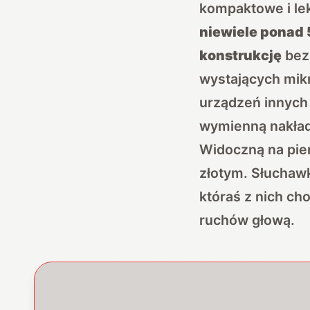
kompaktowe i lek
niewiele ponad 
konstrukcję
bez 
wystających mikr
urządzeń innych 
wymienną nakład
Widoczną na pier
złotym. Słuchawk
któraś z nich c
ruchów głową.