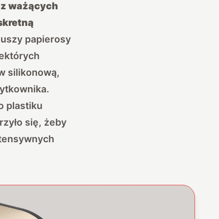
 z ważących
skretną
 uszy papierosy
iektórych
w silikonową,
ytkownika.
 plastiku
rzyło się, żeby
ntensywnych