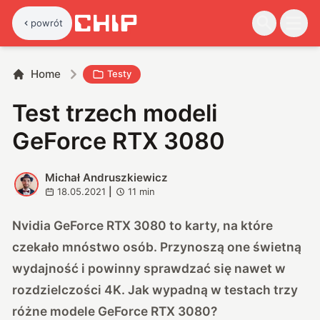
powrót
Home
Testy
Test trzech modeli
GeForce RTX 3080
Michał Andruszkiewicz
M
18.05.2021
|
11
min
Nvidia GeForce RTX 3080 to karty, na które
czekało mnóstwo osób. Przynoszą one świetną
wydajność i powinny sprawdzać się nawet w
rozdzielczości 4K. Jak wypadną w testach trzy
różne modele GeForce RTX 3080?