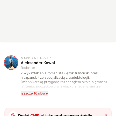
NAPISANE PRZEZ
A
Aleksander Kowal
Redaktor
Z wykształcenia romanista (język francuski oraz
hiszpański) ze specjalizacją z traduktologii.
Dziennikarską przygodę rozpocząłem około piętnastu
lat temu, początkowo w związku z recenzjami gier
komputerowych i filmów. Obecnie publikuję
jeszcze 16 słów ▸
zdecydowanie częściej na tematy związane z nauką
oraz technologią. W wolnym czasie uwielbiam
podróżować, śledzić kinowe i książkowe nowości, a
także uprawiać oraz oglądać sport.
Dodaj
CHIP.pl
jako preferowane źródło