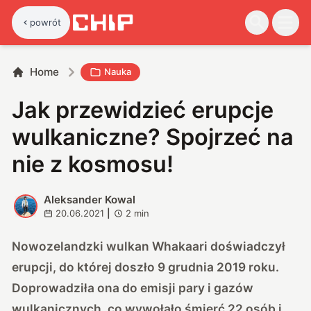
powrót
Home
Nauka
Jak przewidzieć erupcje
wulkaniczne? Spojrzeć na
nie z kosmosu!
Aleksander Kowal
A
20.06.2021
|
2
min
Nowozelandzki wulkan Whakaari doświadczył
erupcji, do której doszło 9 grudnia 2019 roku.
Doprowadziła ona do emisji pary i gazów
wulkanicznych, co wywołało śmierć 22 osób i