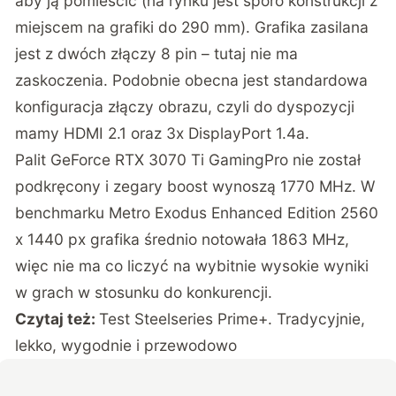
aby ją pomieścić (na rynku jest sporo konstrukcji z
miejscem na grafiki do 290 mm). Grafika zasilana
jest z dwóch złączy 8 pin – tutaj nie ma
zaskoczenia. Podobnie obecna jest standardowa
konfiguracja złączy obrazu, czyli do dyspozycji
mamy HDMI 2.1 oraz 3x DisplayPort 1.4a.
Palit GeForce RTX 3070 Ti GamingPro nie został
podkręcony i zegary boost wynoszą 1770 MHz. W
benchmarku Metro Exodus Enhanced Edition 2560
x 1440 px grafika średnio notowała 1863 MHz,
więc nie ma co liczyć na wybitnie wysokie wyniki
w grach w stosunku do konkurencji.
Czytaj też:
Test Steelseries Prime+. Tradycyjnie,
lekko, wygodnie i przewodowo