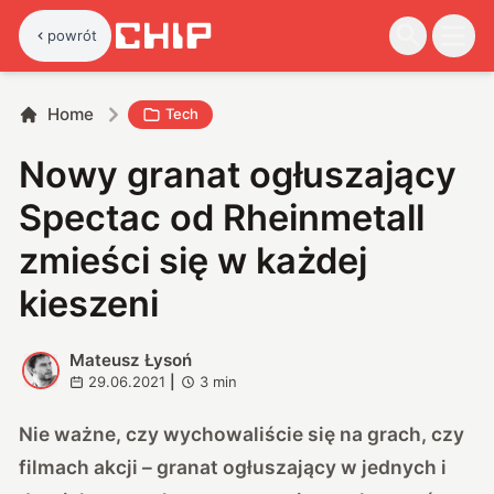
powrót
Home
Tech
Nowy granat ogłuszający
Spectac od Rheinmetall
zmieści się w każdej
kieszeni
Mateusz Łysoń
M
29.06.2021
|
3
min
Nie ważne, czy wychowaliście się na grach, czy
filmach akcji – granat ogłuszający w jednych i