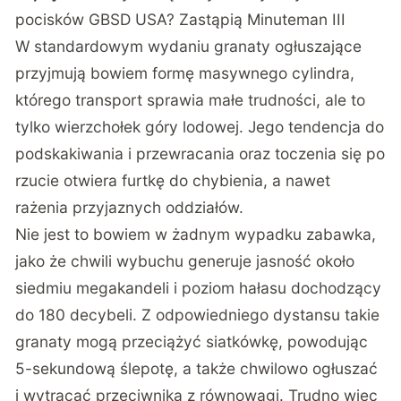
pocisków GBSD USA? Zastąpią Minuteman III
W standardowym wydaniu granaty ogłuszające
przyjmują bowiem formę masywnego cylindra,
którego transport sprawia małe trudności, ale to
tylko wierzchołek góry lodowej. Jego tendencja do
podskakiwania i przewracania oraz toczenia się po
rzucie otwiera furtkę do chybienia, a nawet
rażenia przyjaznych oddziałów.
Nie jest to bowiem w żadnym wypadku zabawka,
jako że chwili wybuchu generuje jasność około
siedmiu megakandeli i poziom hałasu dochodzący
do 180 decybeli. Z odpowiedniego dystansu takie
granaty mogą przeciążyć siatkówkę, powodując
5-sekundową ślepotę, a także chwilowo ogłuszać
i wytrącać przeciwnika z równowagi. Trudno więc