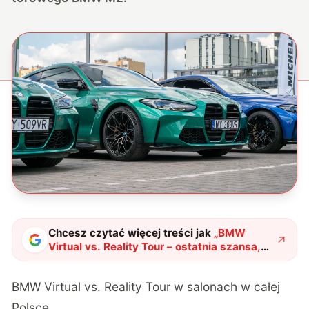
Chcesz czytać więcej treści jak
„
BMW
Virtual vs. Reality Tour – ostatnia szansa,
żeby się sprawdzić
"
?
BMW Virtual vs. Reality Tour w salonach w całej
Polsce