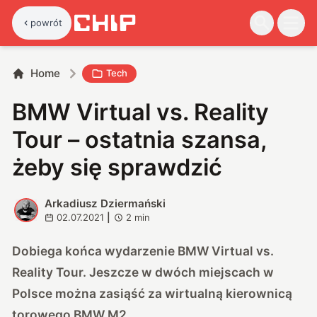
powrót
Home
Tech
BMW Virtual vs. Reality
Tour – ostatnia szansa,
żeby się sprawdzić
Arkadiusz Dziermański
A
02.07.2021
|
2
min
Dobiega końca wydarzenie BMW Virtual vs.
Reality Tour. Jeszcze w dwóch miejscach w
Polsce można zasiąść za wirtualną kierownicą
torowego BMW M2.