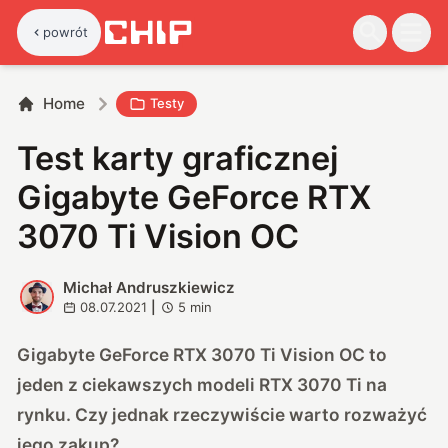
powrót
Home
Testy
Test karty graficznej
Gigabyte GeForce RTX
3070 Ti Vision OC
Michał Andruszkiewicz
M
08.07.2021
|
5
min
Gigabyte GeForce RTX 3070 Ti Vision OC to
jeden z ciekawszych modeli RTX 3070 Ti na
rynku. Czy jednak rzeczywiście warto rozważyć
jego zakup?