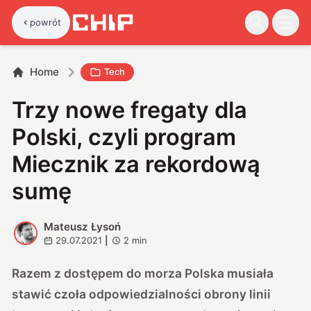
powrót
Home
Tech
Trzy nowe fregaty dla
Polski, czyli program
Miecznik za rekordową
sumę
Mateusz Łysoń
M
29.07.2021
|
2
min
Razem z dostępem do morza Polska musiała
stawić czoła odpowiedzialności obrony linii