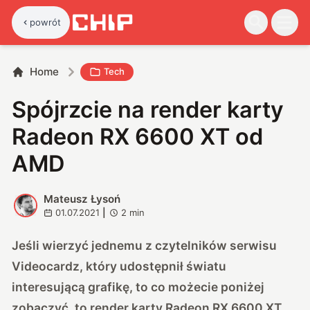
powrót
Home
Tech
Spójrzcie na render karty
Radeon RX 6600 XT od
AMD
Mateusz Łysoń
M
01.07.2021
|
2
min
Jeśli wierzyć jednemu z czytelników serwisu
Videocardz
, który udostępnił światu
interesującą grafikę, to co możecie poniżej
zobaczyć, to render karty Radeon RX 6600 XT