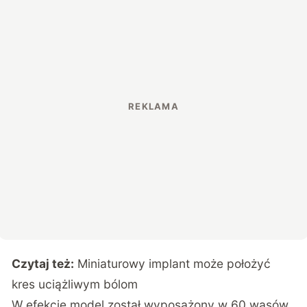
Czytaj też:
Miniaturowy implant może położyć
kres uciążliwym bólom
W efekcie model został wyposażony w 60 wąsów,