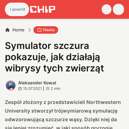
powrót
Home
Nauka
Symulator szczura
pokazuje, jak działają
wibrysy tych zwierząt
Aleksander Kowal
A
15.07.2021
|
2
min
Zespół złożony z przedstawicieli Northwestern
University stworzył trójwymiarową symulację
odwzorowującą szczurze wąsy. Dzięki niej da
się lepiej zrozumieć, w jaki sposób gryzonie