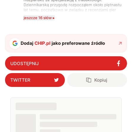
Dziennikarską przygodę rozpocząłem około piętnastu
lat temu, początkowo w związku z recenzjami gier
komputerowych i filmów. Obecnie publikuję
jeszcze 16 słów ▸
zdecydowanie częściej na tematy związane z nauką
oraz technologią. W wolnym czasie uwielbiam
podróżować, śledzić kinowe i książkowe nowości, a
także uprawiać oraz oglądać sport.
Dodaj
CHIP.pl
jako preferowane źródło
UDOSTĘPNIJ
TWITTER
Kopiuj