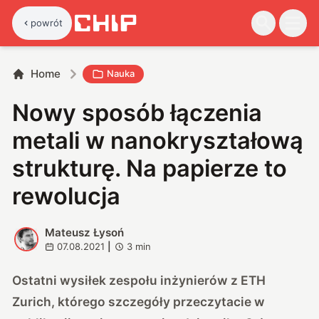
powrót
Home
Nauka
Nowy sposób łączenia
metali w nanokryształową
strukturę. Na papierze to
rewolucja
Mateusz Łysoń
M
07.08.2021
|
3
min
Ostatni wysiłek zespołu inżynierów z
ETH
Zurich
, którego szczegóły przeczytacie w