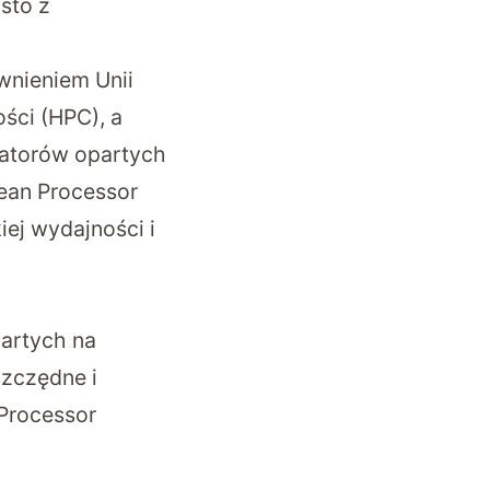
sto z
ewnieniem Unii
ści (HPC), a
ratorów opartych
ean Processor
iej wydajności i
artych na
szczędne i
Processor