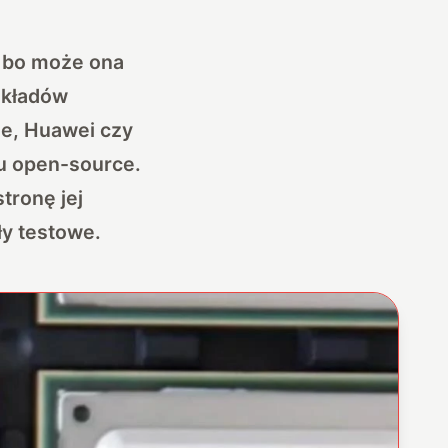
, bo może ona
układów
le, Huawei czy
du open-source.
tronę jej
ły testowe.