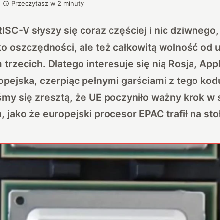
Przeczytasz w
2
minuty
RISC-V słyszy się coraz częściej i nic dziwnego
ko oszczędności, ale też całkowitą wolność od 
trzecich. Dlatego interesuje się nią Rosja, App
opejska, czerpiąc pełnymi garściami z tego ko
śmy się zresztą, że UE poczyniło ważny krok w s
 jako że europejski procesor EPAC trafił na sto