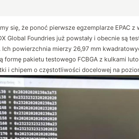
śmy się, że ponoć pierwsze egzemplarze EPAC z
X Global Foundries już powstały i obecnie są te
I. Ich powierzchnia mierzy 26,97 mm kwadratowyc
ą formę pakietu testowego FCBGA z kulkami lut
tki i chipem o częstotliwości docelowej na pozio