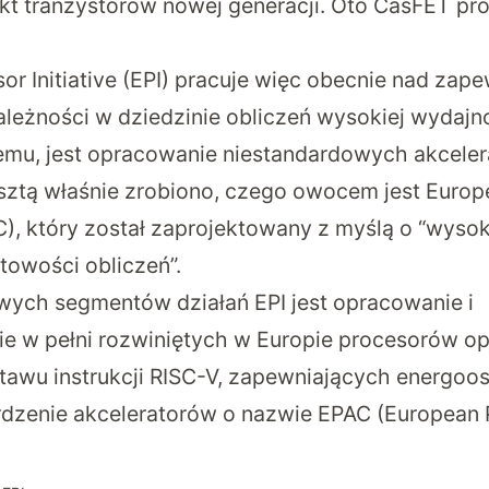
kt tranzystorów nowej generacji. Oto CasFET pro
r Initiative (EPI) pracuje więc obecnie nad zap
ależności w dziedzinie obliczeń wysokiej wydajno
temu, jest opracowanie niestandardowych akcele
sztą właśnie zrobiono
, czego owocem jest Europ
), który został zaprojektowany z myślą o “wysok
towości obliczeń”.
ych segmentów działań EPI jest opracowanie i
 w pełni rozwiniętych w Europie procesorów op
stawu instrukcji RISC-V, zapewniających energoo
dzenie akceleratorów o nazwie EPAC (European 