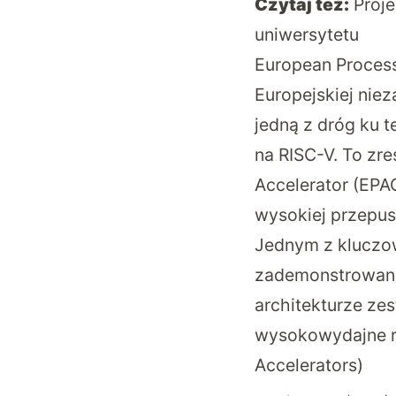
Czytaj też:
Proje
uniwersytetu
European Processo
Europejskiej niez
jedną z dróg ku 
na RISC-V.
To zre
Accelerator (EPAC
wysokiej przepus
Jednym z kluczow
zademonstrowanie
architekturze ze
wysokowydajne r
Accelerators)