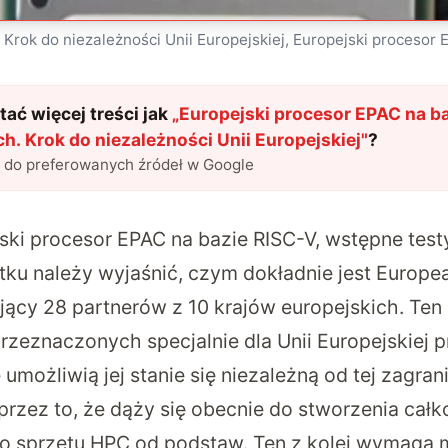
 Krok do niezależności Unii Europejskiej, Europejski procesor
ać więcej treści jak
„
Europejski procesor EPAC na b
ch. Krok do niezależności Unii Europejskiej
"
?
l do preferowanych źródeł w Google
ski procesor EPAC na bazie RISC-V, wstępne test
u należy wyjaśnić, czym dokładnie jest Europe
zający 28 partnerów z 10 krajów europejskich. Ten
przeznaczonych specjalnie dla Unii Europejskiej 
 umożliwią jej stanie się niezależną od tej zagrani
przez to, że dąży się obecnie do stworzenia całk
 sprzętu HPC od podstaw. Ten z kolei wymaga m.