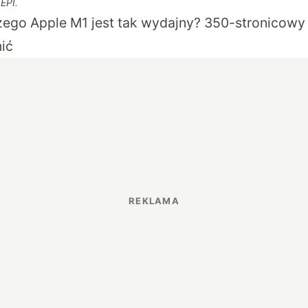
EPI.
zego Apple M1 jest tak wydajny? 350-stronicow
nić