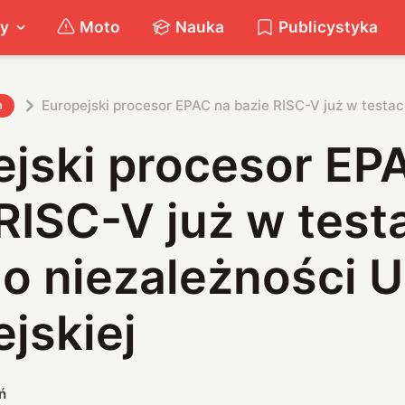
ty
Moto
Nauka
Publicystyka
Europejski procesor EPAC na bazie RISC-V już w testach
h
ejski procesor EP
RISC-V już w test
o niezależności U
jskiej
ń