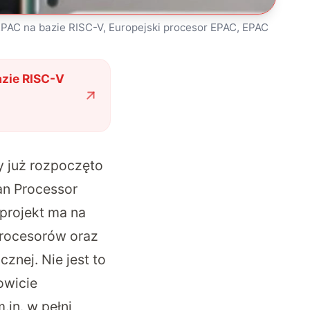
 EPAC na bazie RISC-V, Europejski procesor EPAC, EPAC
azie RISC-V
y już rozpoczęto
an Processor
 projekt ma na
procesorów oraz
cznej. Nie jest to
owicie
in. w pełni