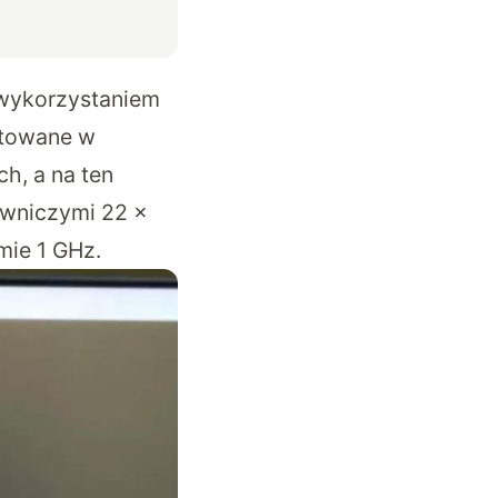
 wykorzystaniem
stowane w
h, a na ten
owniczymi 22 x
mie 1 GHz.