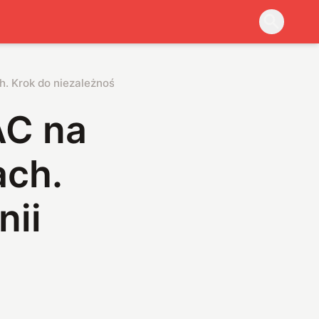
. Krok do niezależności Unii Europejskiej
AC na
ach.
nii