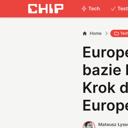
Tech
Tes
Home
Tec
Europ
bazie 
Krok d
Europe
Mateusz Łyso
M