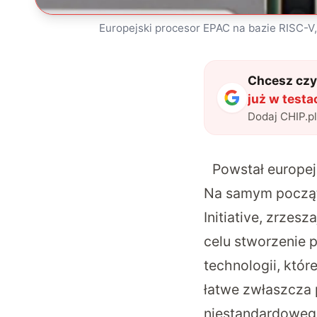
Europejski procesor EPAC na bazie RISC-V,
Chcesz czyt
już w testa
Dodaj CHIP.p
Powstał europej
Na samym początk
Initiative, zrzes
celu stworzenie 
technologii, które
łatwe zwłaszcza 
niestandardowego