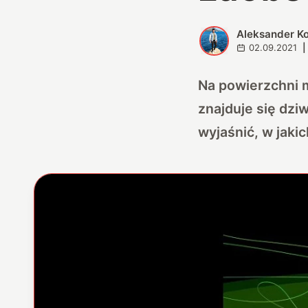
Aleksander K
A
02.09.2021
|
Na powierzchni m
znajduje się dzi
wyjaśnić, w jaki