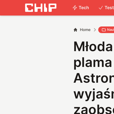
Tech
Tes
Home
Nau
Młoda
plama 
Astro
wyjaśn
zaobs