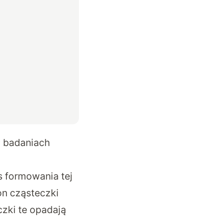
w badaniach
s formowania tej
on cząsteczki
czki te opadają