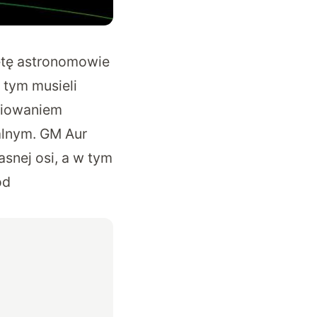
etę astronomowie
 tym musieli
niowaniem
alnym. GM Aur
snej osi, a w tym
od