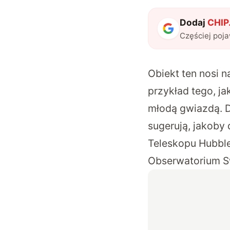
Dodaj
CHIP.
Częściej poj
Obiekt ten nosi 
przykład tego, ja
młodą gwiazdą. D
sugerują, jakoby
Teleskopu Hubble’
Obserwatorium Sw