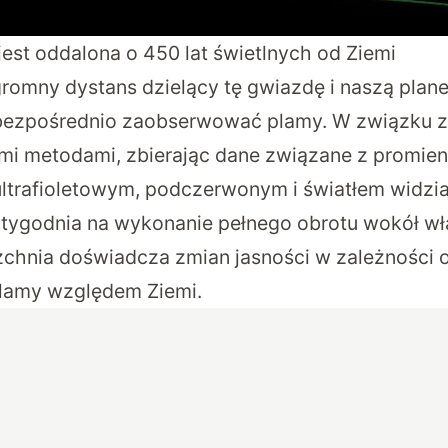
est oddalona o 450 lat świetlnych od Ziemi
romny dystans dzielący tę gwiazdę i naszą plan
e bezpośrednio zaobserwować plamy. W związku z
ymi metodami, zbierając dane związane z promie
ltrafioletowym, podczerwonym i światłem widzi
 tygodnia na wykonanie pełnego obrotu wokół wła
rzchnia doświadcza zmian jasności w zależności 
plamy względem Ziemi.