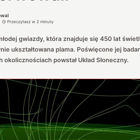
owal
Przeczytasz w
2
minuty
łodej gwiazdy, która znajduje się 450 lat świet
wnie ukształtowana plama. Poświęcone jej bada
ch okolicznościach powstał Układ Słoneczny.