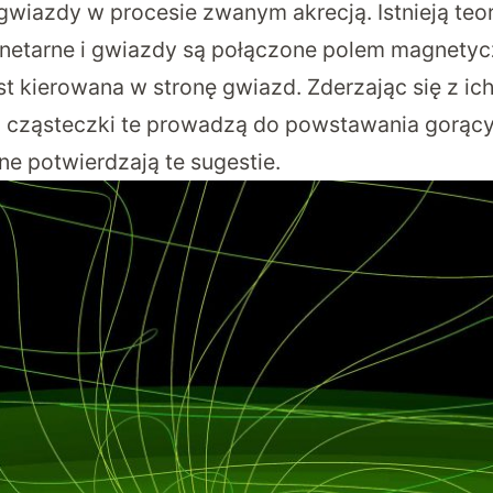
gwiazdy w procesie zwanym akrecją. Istnieją teor
anetarne i gwiazdy są połączone polem magnetyc
st kierowana w stronę gwiazd. Zderzając się z i
, cząsteczki te prowadzą do powstawania gorący
ne potwierdzają te sugestie.