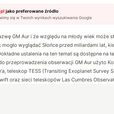
pl
jako preferowane źródło
awimy się w Twoich wynikach wyszukiwania Google
nazwę GM Aur i ze względu na młody wiek może s
k mogło wyglądać Słońce przed miliardami lat, ki
okładne ustalenia na ten temat
są dostępne na ł
 do przeprowadzenia obserwacji GM Aur użyto K
a, teleskop TESS (Transiting Exoplanet Survey Sat
ift oraz sieci teleskopów Las Cumbres Observat