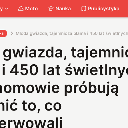
ty
Moto
Nauka
Publicystyka
Młoda gwiazda, tajemnicza plama i 450 lat świetlnyc
ka
 gwiazda, tajemni
i 450 lat świetlny
nomowie próbują
ić to, co
erwowali