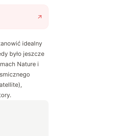
tanowić idealny
edy było jeszcze
amach Nature
i
osmicznego
ellite),
ory.