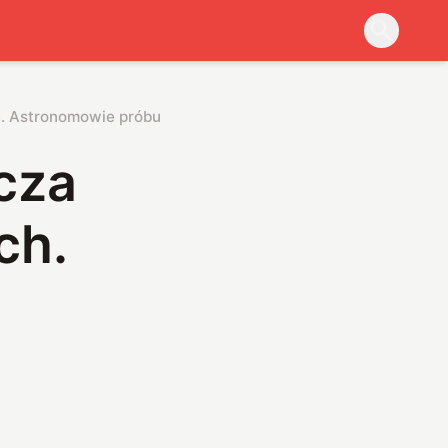
h. Astronomowie próbują wyjaśnić to, co zaobserwowali
cza
ch.