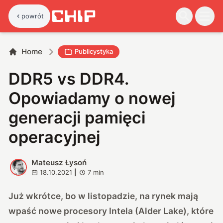
powrót
Home
Publicystyka
DDR5 vs DDR4.
Opowiadamy o nowej
generacji pamięci
operacyjnej
Mateusz Łysoń
M
18.10.2021
|
7
min
Już wkrótce, bo w listopadzie, na rynek mają
wpaść nowe procesory Intela (Alder Lake), które