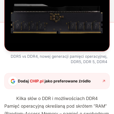
DDR5 vs DDR4, nowej generacji pamięci operacyjnej,
DDR5, DDR 5, DDR4
Dodaj
CHIP.pl
jako preferowane źródło
Kilka słów o DDR i możliwościach DDR4
Pamięć operacyjną określaną pod skrótem “RAM”
(Random-Access Memory – pamięć o swobodnym