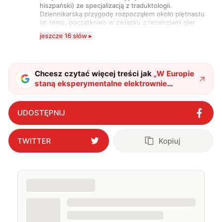
hiszpański) ze specjalizacją z traduktologii.
Dziennikarską przygodę rozpocząłem około piętnastu
lat temu, początkowo w związku z recenzjami gier
komputerowych i filmów. Obecnie publikuję
jeszcze 16 słów ▸
zdecydowanie częściej na tematy związane z nauką
oraz technologią. W wolnym czasie uwielbiam
podróżować, śledzić kinowe i książkowe nowości, a
także uprawiać oraz oglądać sport.
Chcesz czytać więcej treści jak
„
W Europie
staną eksperymentalne elektrownie
termojądrowe. Wybrano ich lokalizacje
"
?
UDOSTĘPNIJ
TWITTER
Kopiuj