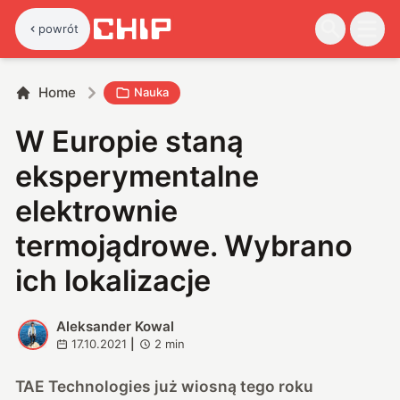
powrót
Home
Nauka
W Europie staną
eksperymentalne
elektrownie
termojądrowe. Wybrano
ich lokalizacje
Aleksander Kowal
A
17.10.2021
|
2
min
TAE Technologies już wiosną tego roku