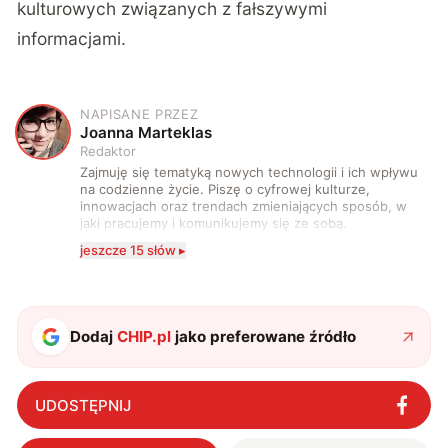
kulturowych związanych z fałszywymi
informacjami.
NAPISANE PRZEZ
J
Joanna Marteklas
Redaktor
Zajmuję się tematyką nowych technologii i ich wpływu
na codzienne życie. Piszę o cyfrowej kulturze,
innowacjach oraz trendach zmieniających sposób, w
jaki pracujemy i komunikujemy się ze sobą.
Szczególnie interesuje mnie relacja między rozwojem
jeszcze 15 słów ▸
technologii a współczesną popkulturą. W wolnych
chwilach zakopuję się w książkach i komiksach —
najczęściej w fantastyce i wuxia.
Dodaj
CHIP.pl
jako preferowane źródło
UDOSTĘPNIJ