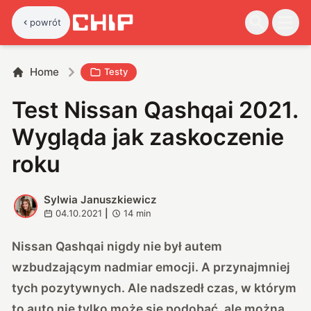
powrót
Home
Testy
Test Nissan Qashqai 2021.
Wygląda jak zaskoczenie
roku
Sylwia Januszkiewicz
S
04.10.2021
|
14
min
Nissan Qashqai nigdy nie był autem
wzbudzającym nadmiar emocji. A przynajmniej
tych pozytywnych. Ale nadszedł czas, w którym
to auto nie tylko może się podobać, ale można