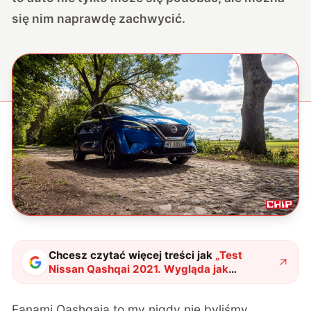
się nim naprawdę zachwycić.
Chcesz czytać więcej treści jak
„
Test
Nissan Qashqai 2021. Wygląda jak
zaskoczenie roku
"
?
Fanami Qashqaia to my nigdy nie byliśmy…