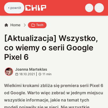
powrót
Home
Tech
[Aktualizacja] Wszystko,
co wiemy o serii Google
Pixel 6
Joanna Marteklas
J
18.10.2021
|
11
min
Wielkimi krokami zbliża się premiera serii Pixel 6
od Google. Warto więc zebrać w jednym miejscu
wszystkie informacje, jakie na temat tych
modeli pojawiły się w sieci. Nie wszystkie