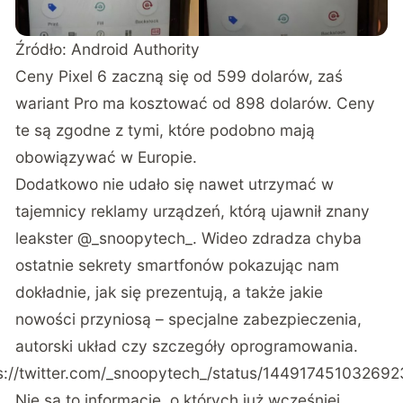
Źródło:
Android Authority
Ceny Pixel 6 zaczną się od 599 dolarów, zaś
wariant Pro ma kosztować od 898 dolarów. Ceny
te są zgodne z tymi, które podobno mają
obowiązywać w Europie.
Dodatkowo nie udało się nawet utrzymać w
tajemnicy reklamy urządzeń, którą ujawnił znany
leakster
@_snoopytech_
. Wideo zdradza chyba
ostatnie sekrety smartfonów pokazując nam
dokładnie, jak się prezentują, a także jakie
nowości przyniosą – specjalne zabezpieczenia,
autorski układ czy szczegóły oprogramowania.
s://twitter.com/_snoopytech_/status/14491745103269
Nie są to informacje, o których już wcześniej