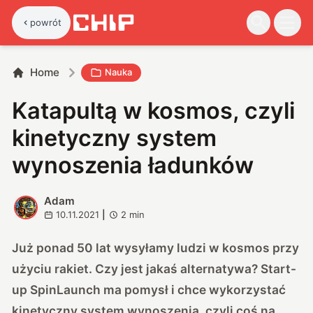
powrót
Home
Nauka
Katapultą w kosmos, czyli
kinetyczny system
wynoszenia ładunków
Adam
A
10.11.2021
|
2
min
Już ponad 50 lat wysyłamy ludzi w kosmos przy
użyciu rakiet. Czy jest jakaś alternatywa? Start-
up SpinLaunch ma pomysł i chce wykorzystać
kinetyczny system wynoszenia, czyli coś na