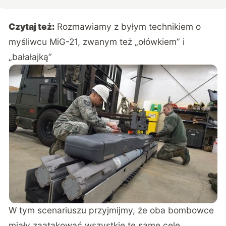
Czytaj też:
Rozmawiamy z byłym technikiem o
myśliwcu MiG-21, zwanym też „ołówkiem” i
„bałałajką”
W tym scenariuszu przyjmijmy, że oba bombowce
miały zaatakować wszystkie te same cele.