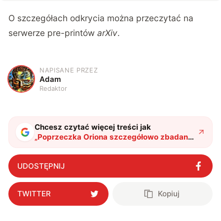
O szczegółach odkrycia można przeczytać na
serwerze pre-printów
arXiv
.
NAPISANE PRZEZ
A
Adam
Redaktor
Chcesz czytać więcej treści jak
„
Poprzeczka Oriona szczegółowo zbadana
przez rosyjskich astronomów
"
?
UDOSTĘPNIJ
TWITTER
Kopiuj