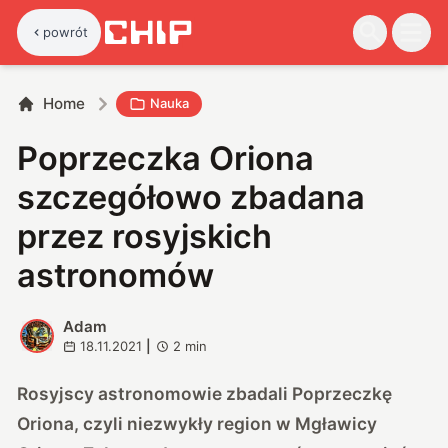
powrót
Home
Nauka
Poprzeczka Oriona
szczegółowo zbadana
przez rosyjskich
astronomów
Adam
A
18.11.2021
|
2
min
Rosyjscy astronomowie zbadali Poprzeczkę
Oriona, czyli niezwykły region w Mgławicy