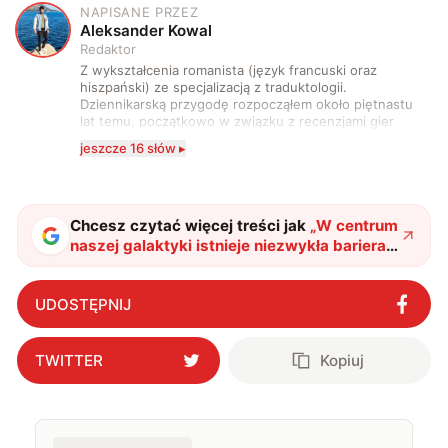
NAPISANE PRZEZ
A
Aleksander Kowal
Redaktor
Z wykształcenia romanista (język francuski oraz
hiszpański) ze specjalizacją z traduktologii.
Dziennikarską przygodę rozpocząłem około piętnastu
lat temu, początkowo w związku z recenzjami gier
komputerowych i filmów. Obecnie publikuję
jeszcze 16 słów ▸
zdecydowanie częściej na tematy związane z nauką
oraz technologią. W wolnym czasie uwielbiam
podróżować, śledzić kinowe i książkowe nowości, a
także uprawiać oraz oglądać sport.
Chcesz czytać więcej treści jak
„
W centrum
naszej galaktyki istnieje niezwykła bariera,
która niemal nie przepuszcza
promieniowania kosmicznego
"
?
UDOSTĘPNIJ
TWITTER
Kopiuj