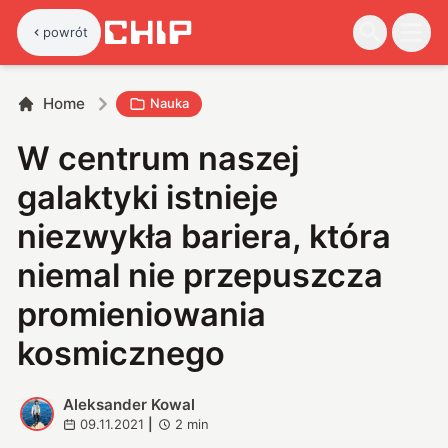
powrót
Home
Nauka
W centrum naszej
galaktyki istnieje
niezwykła bariera, która
niemal nie przepuszcza
promieniowania
kosmicznego
Aleksander Kowal
A
09.11.2021
|
2
min