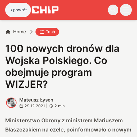
powrót
Home
Tech
100 nowych dronów dla
Wojska Polskiego. Co
obejmuje program
WIZJER?
Mateusz Łysoń
M
29.12.2021
|
2
min
Ministerstwo Obrony z ministrem Mariuszem
Błaszczakiem na czele, poinformowało o nowym