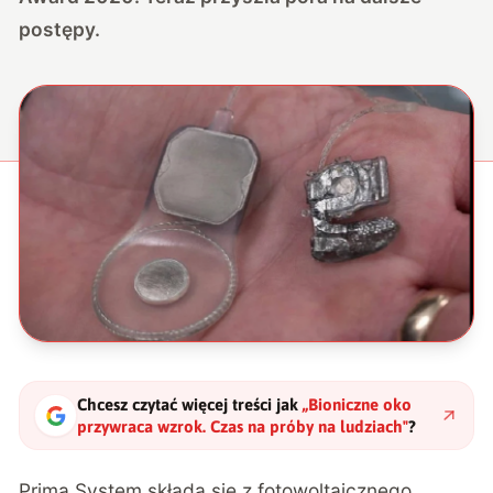
postępy.
Chcesz czytać więcej treści jak
„
Bioniczne oko
przywraca wzrok. Czas na próby na ludziach
"
?
Prima System składa się z
fotowoltaicznego