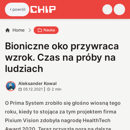
powrót
Home
Nauka
Bioniczne oko przywraca
wzrok. Czas na próby na
ludziach
Aleksander Kowal
A
05.12.2021
|
2
min
O Prima System zrobiło się głośno wiosną tego
roku, kiedy to stojąca za tym projektem firma
Pixium Vision zdobyła nagrodę HealthTech
Award 2020. Teraz przyszła pora na dalsze