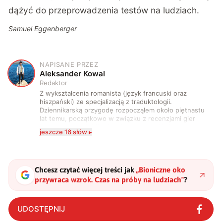
dążyć do przeprowadzenia testów na ludziach.
Samuel Eggenberger
NAPISANE PRZEZ
A
Aleksander Kowal
Redaktor
Z wykształcenia romanista (język francuski oraz
hiszpański) ze specjalizacją z traduktologii.
Dziennikarską przygodę rozpocząłem około piętnastu
lat temu, początkowo w związku z recenzjami gier
komputerowych i filmów. Obecnie publikuję
jeszcze 16 słów ▸
zdecydowanie częściej na tematy związane z nauką
oraz technologią. W wolnym czasie uwielbiam
podróżować, śledzić kinowe i książkowe nowości, a
także uprawiać oraz oglądać sport.
Chcesz czytać więcej treści jak
„
Bioniczne oko
przywraca wzrok. Czas na próby na ludziach
"
?
UDOSTĘPNIJ